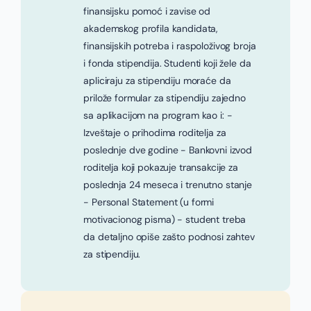
finansijsku pomoć i zavise od
akademskog profila kandidata,
finansijskih potreba i raspoloživog broja
i fonda stipendija. Studenti koji žele da
apliciraju za stipendiju moraće da
prilože formular za stipendiju zajedno
sa aplikacijom na program kao i: -
Izveštaje o prihodima roditelja za
poslednje dve godine - Bankovni izvod
roditelja koji pokazuje transakcije za
poslednja 24 meseca i trenutno stanje
- Personal Statement (u formi
motivacionog pisma) - student treba
da detaljno opiše zašto podnosi zahtev
za stipendiju.