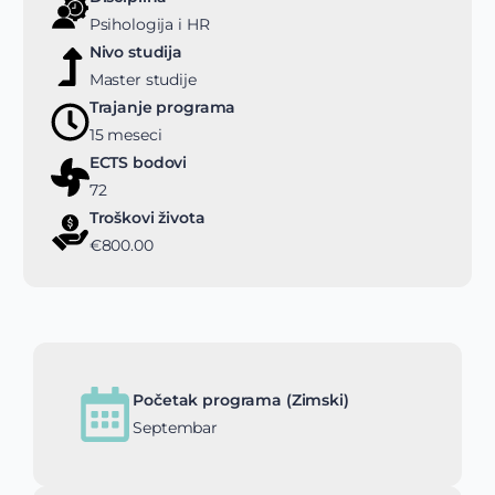
Psihologija i HR
Nivo studija
Master studije
Trajanje programa
15 meseci
ECTS bodovi
72
Troškovi života
€800.00
Početak programa (Zimski)
Septembar