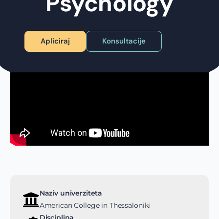
Psychology
Apliciraj
Konsultacije
Naziv univerziteta
American College in Thessaloniki
Disciplina