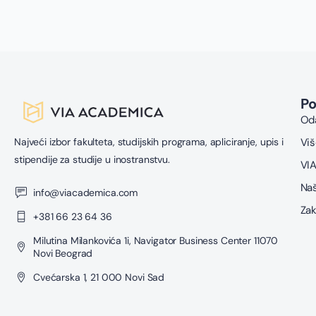
P
Oda
Najveći izbor fakulteta, studijskih programa, apliciranje, upis i
Viš
stipendije za studije u inostranstvu.
VIA
Naš
info@viacademica.com
Zak
+381 66 23 64 36
Milutina Milankovića 1i, Navigator Business Center 11070
Novi Beograd
Cvećarska 1, 21 000 Novi Sad