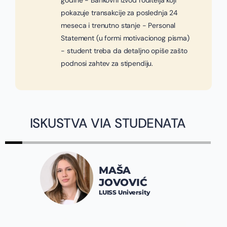
godine - Bankovni izvod roditelja koji
pokazuje transakcije za poslednja 24
meseca i trenutno stanje - Personal
Statement (u formi motivacionog pisma)
- student treba da detaljno opiše zašto
podnosi zahtev za stipendiju.
ISKUSTVA VIA STUDENATA
JOVANA
A
SPALEVIĆ
OVIĆ
Constructor University
niversity
Bremen