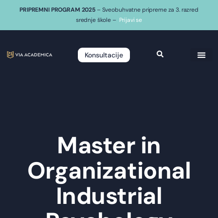
PRIPREMNI PROGRAM 2025
– Sveobuhvatne pripreme za 3. razred
srednje škole –
Prijavi se
Konsultacije
Master in
Organizational
Industrial