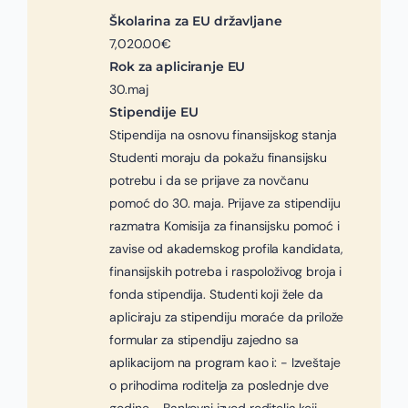
Školarina za EU državljane
7,020.00€
Rok za apliciranje EU
30.maj
Stipendije EU
Stipendija na osnovu finansijskog stanja
Studenti moraju da pokažu finansijsku
potrebu i da se prijave za novčanu
pomoć do 30. maja. Prijave za stipendiju
razmatra Komisija za finansijsku pomoć i
zavise od akademskog profila kandidata,
finansijskih potreba i raspoloživog broja i
fonda stipendija. Studenti koji žele da
apliciraju za stipendiju moraće da prilože
formular za stipendiju zajedno sa
aplikacijom na program kao i: - Izveštaje
o prihodima roditelja za poslednje dve