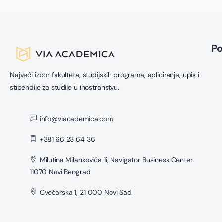
P
Najveći izbor fakulteta, studijskih programa, apliciranje, upis i
stipendije za studije u inostranstvu.
info@viacademica.com
+381 66 23 64 36
Milutina Milankovića 1i, Navigator Business Center
11070 Novi Beograd
Cvećarska 1, 21 000 Novi Sad