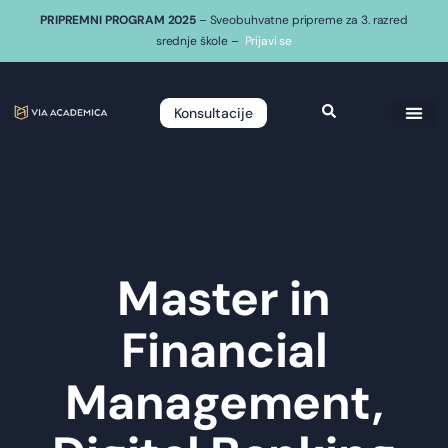
PRIPREMNI PROGRAM 2025
– Sveobuhvatne pripreme za 3. razred
srednje škole –
Prijavi se
Konsultacije
Master in
Financial
Management,