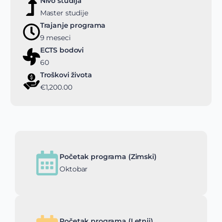
Nivo studija
Master studije
Trajanje programa
9 meseci
ECTS bodovi
60
Troškovi života
€1,200.00
Početak programa (Zimski)
Oktobar
Početak programa (Letnji)