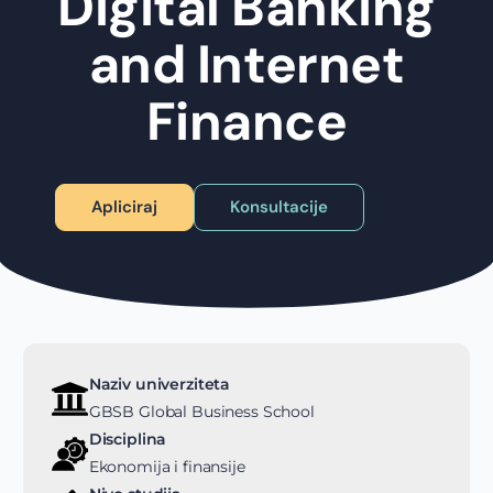
Digital Banking
and Internet
Finance
Apliciraj
Konsultacije
Naziv univerziteta
GBSB Global Business School
Disciplina
Ekonomija i finansije