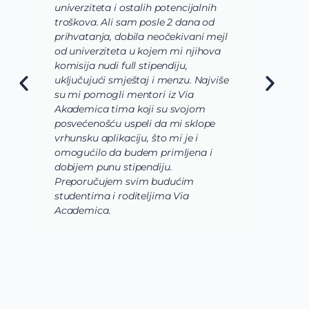
univerziteta i ostalih potencijalnih
u
troškova. Ali sam posle 2 dana od
u
prihvatanja, dobila neočekivani mejl
o
od univerziteta u kojem mi njihova
o
komisija nudi full stipendiju,
o
uključujući smještaj i menzu. Najviše
d
su mi pomogli mentori iz Via
s
Akademica tima koji su svojom
b
posvećenošću uspeli da mi sklope
l
vrhunsku aplikaciju, što mi je i
i
omogućilo da budem primljena i
k
dobijem punu stipendiju.
p
Preporučujem svim budućim
A
studentima i roditeljima Via
Academica.