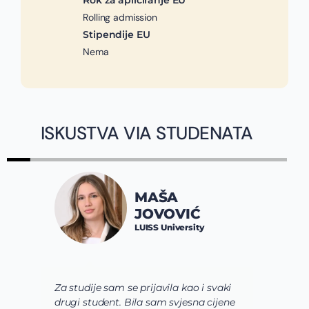
Rok za apliciranje EU
Rolling admission
Stipendije EU
Nema
ISKUSTVA VIA STUDENATA
MAŠA
JOVOVIĆ
LUISS University
Za studije sam se prijavila kao i svaki
V
drugi student. Bila sam svjesna cijene
s