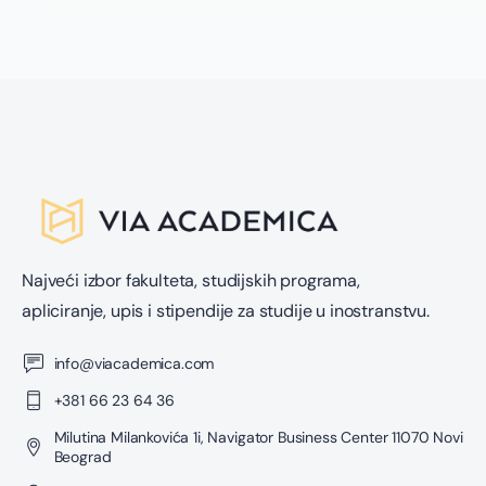
Najveći izbor fakulteta, studijskih programa,
apliciranje, upis i stipendije za studije u inostranstvu.
info@viacademica.com
+381 66 23 64 36
Milutina Milankovića 1i, Navigator Business Center 11070 Novi
Beograd