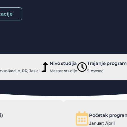
acije
Nivo studija
Trajanje progra
unikacije, PR, Jezici
Master studije
9 meseci
i)
Početak program
Januar; April