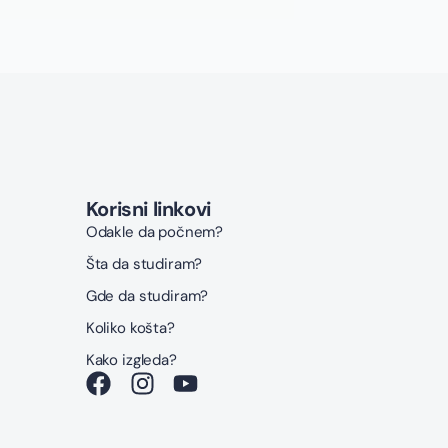
Korisni linkovi
Odakle da počnem?
Šta da studiram?
Gde da studiram?
Koliko košta?
Kako izgleda?