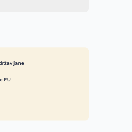
državljane
je EU