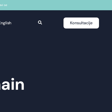
javi se
English
Konsultacije
hain