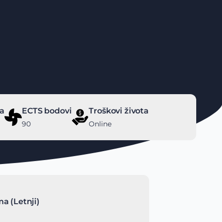
ma
ECTS bodovi
Troškovi života
90
Online
a (Letnji)