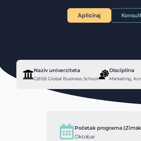
Apliciraj
Konsult
Naziv univerziteta
Disciplina
GBSB Global Business School
Marketing, Kom
Početak programa (Zimsk
Oktobar