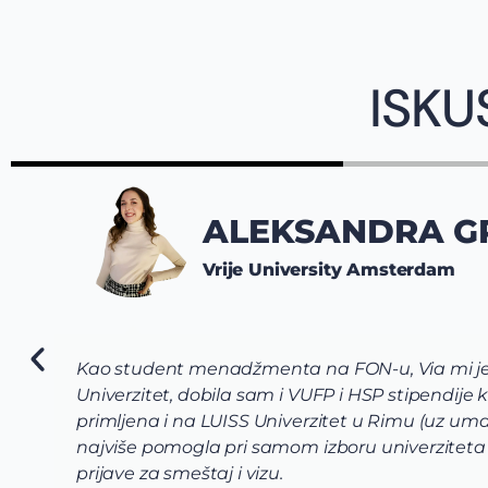
ISKU
ALEKSANDRA G
Vrije University Amsterdam
Kao student menadžmenta na FON-u, Via mi je p
Univerzitet, dobila sam i VUFP i HSP stipendije 
primljena i na LUISS Univerzitet u Rimu (uz uma
najviše pomogla pri samom izboru univerziteta
prijave za smeštaj i vizu.