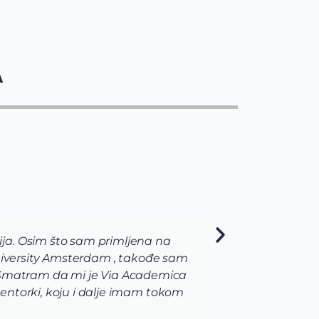
A
ja. Osim što sam primljena na
Studi
 University Amsterdam , takođe sam
i pos
i. Smatram da mi je Via Academica
nakon
entorki, koju i dalje imam tokom
prvog
držav