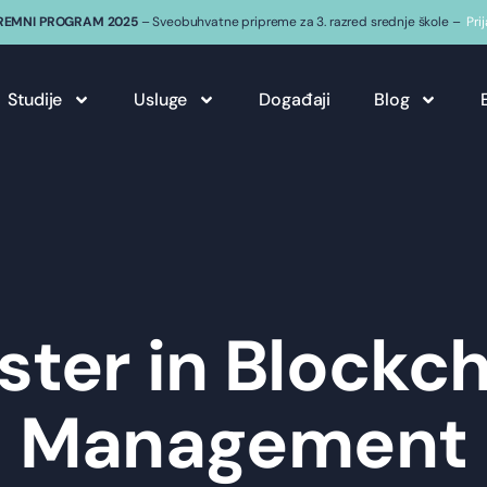
REMNI PROGRAM 2025
– Sveobuhvatne pripreme za 3. razred srednje škole –
Pri
Studije
Usluge
Događaji
Blog
ter in Blockc
Management