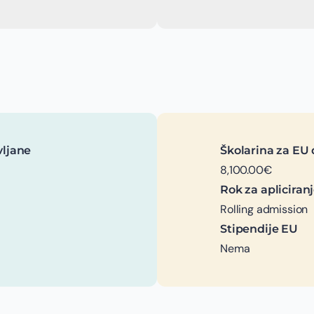
vljane
Školarina za EU 
8,100.00€
Rok za apliciran
Rolling admission
Stipendije EU
Nema