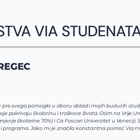
STVA VIA STUDENAT
REGEC
re svega pomogla u izboru oblasti mojih budućih studi
koje pokrivaju školarinu i troškove života. Osim na Vrije
njenje školarine 70%) i Ca Foscari Univerzitet u Venecij
 i programa. Jako mi je značila konstantna pomoć Via m