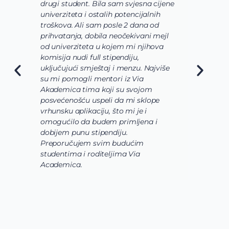
am svjesna cijene
shvatim koje polje nauke želim da
 potencijalnih
usavrsim preko svojih studija i da 
sle 2 dana od
usmerim. Zatim su mi pomogli d
eočekivani mejl
odaberem program koji najviše
jem mi njihova
odgovara mojim željama i zamis
pendiju,
o osnovnim studijama koje bi treb
i menzu. Najviše
da budu veoma raznovrsne, u m
i iz Via
slučaju da biologija, hemija i
 su svojom
biohemija budu upotpunjene
da mi sklope
laboratorijama i radom u
to mi je i
istraživackoj grupi. Takođe, svaki
primljena i
korak prijave i aplikacije bio je uz
iju.
pomoć i podršku celokunog Via
budućim
Academica tima.
ima Via