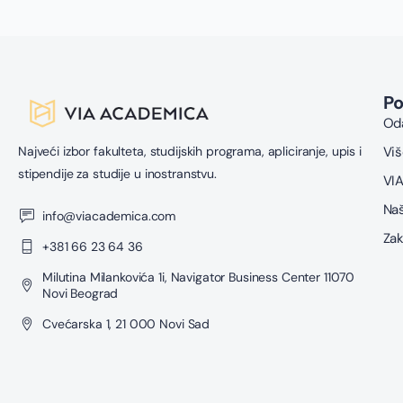
P
Oda
Najveći izbor fakulteta, studijskih programa, apliciranje, upis i
Viš
stipendije za studije u inostranstvu.
VIA
Naš
info@viacademica.com
Zak
+381 66 23 64 36
Milutina Milankovića 1i, Navigator Business Center 11070
Novi Beograd
Cvećarska 1, 21 000 Novi Sad