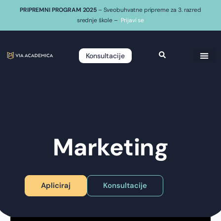
PRIPREMNI PROGRAM 2025
– Sveobuhvatne pripreme za 3. razred
srednje škole –
Prijavi se
Konsultacije
Marketing
Apliciraj
Konsultacije