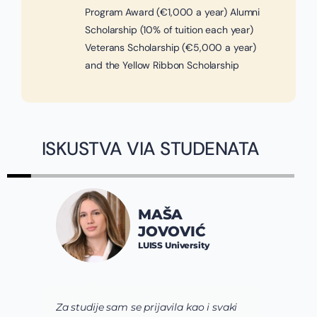
Program Award (€1,000 a year) Alumni
Scholarship (10% of tuition each year)
Veterans Scholarship (€5,000 a year)
and the Yellow Ribbon Scholarship
ISKUSTVA VIA STUDENATA
JOVANA
AŠA
SPALEVIĆ
VOVIĆ
Constructor Univers
 University
Bremen
avila kao i svaki
Via tim mi je pre svega pomogao