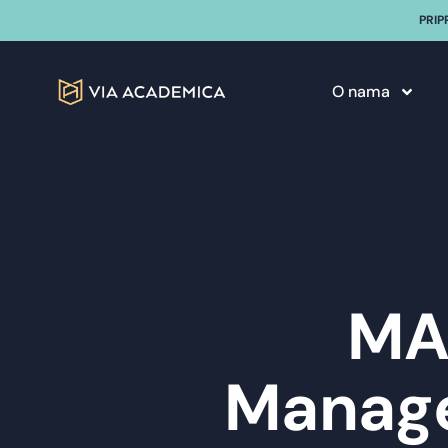
PRIP
O nama
MA 
Manage