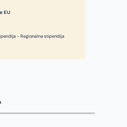
je EU
tipendija - Regionalna stipendija
A