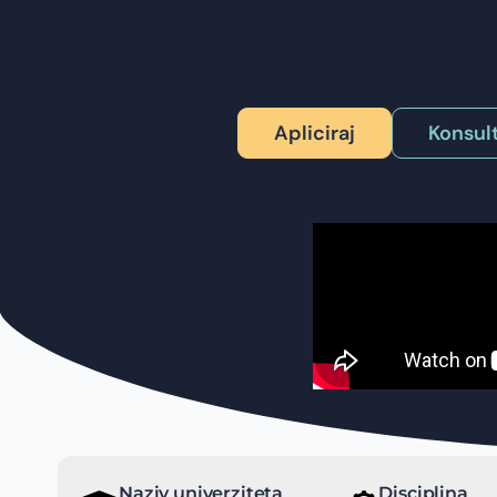
Apliciraj
Konsult
Naziv univerziteta
Disciplina