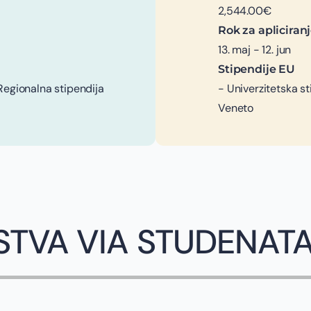
2,544.00€
Rok za apliciran
13. maj - 12. jun
Stipendije EU
 Regionalna stipendija
- Univerzitetska s
Veneto
STVA VIA STUDENAT