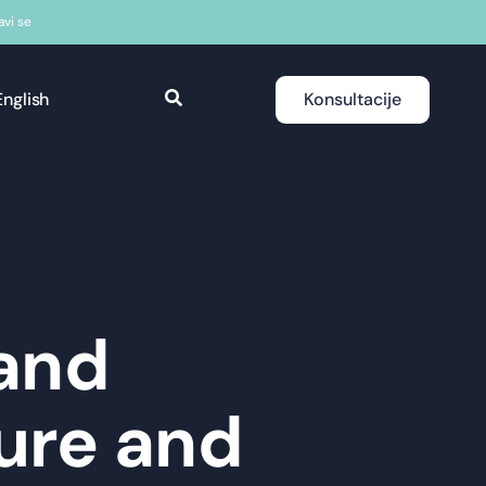
javi se
English
Konsultacije
 and
ure and