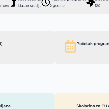
džment
Master studije
2 godine
120
i)
Početak program
vljane
Školarina za EU 