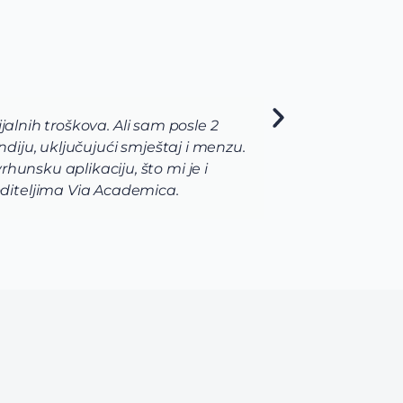
da usavrsim preko svojih studija i da se usmerim. Zatim
 i zamislima o osnovnim studijama koje bi trebalo da
otpunjene laboratorijama i radom u istraživackoj grupi. 
Academica tima.