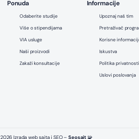
Ponuda
Informacije
Odaberite studije
Upoznaj naš tim
Više o stipendijama
Pretraživač progr
VIA usluge
Korisne informacij
Naši proizvodi
Iskustva
Zakaži konsultacije
Politika privatnost
Uslovi poslovanja
2026 Izrada web sajta i SEO –
Seosajt
🧩