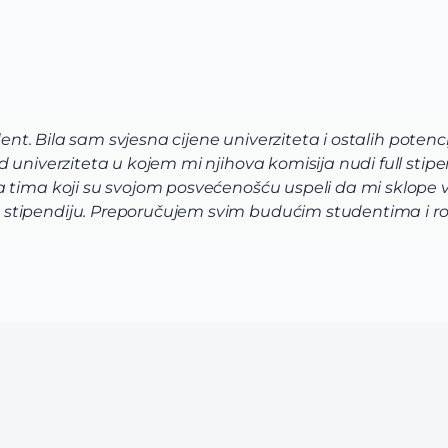
JOVANA SPALEVIĆ
Constructor University Bremen
je pre svega pomogao da shvatim koje polje nauke želim 
 odaberem program koji najviše odgovara mojim željama
 u mom slučaju da biologija, hemija i biohemija budu up
ve i aplikacije bio je uz pomoć i podršku celokunog Via 