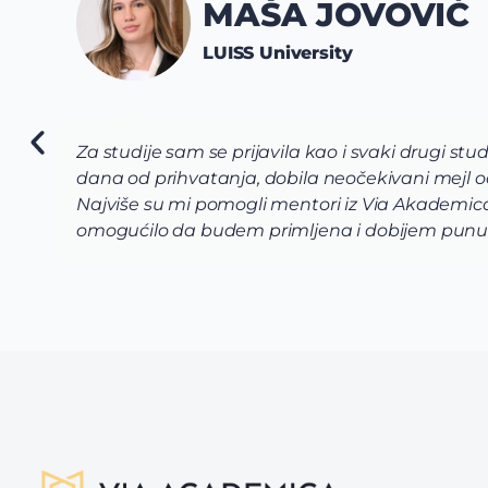
 troškova. Ali sam posle 2
Via tim mi 
uključujući smještaj i menzu.
pomogli da
aplikaciju, što mi je i
raznovrsne,
ima Via Academica.
korak prija