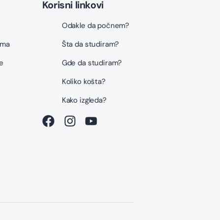
Korisni linkovi
Odakle da počnem?
ama
Šta da studiram?
e
Gde da studiram?
Koliko košta?
i
Kako izgleda?