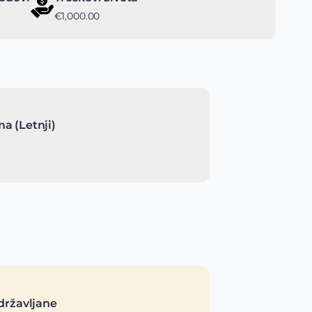
€1,000.00
a (Letnji)
državljane