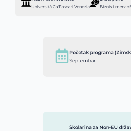
Università Ca'Foscari Venezia
Biznis i mena
Početak programa (Zimsk
Septembar
Školarina za Non-EU drža