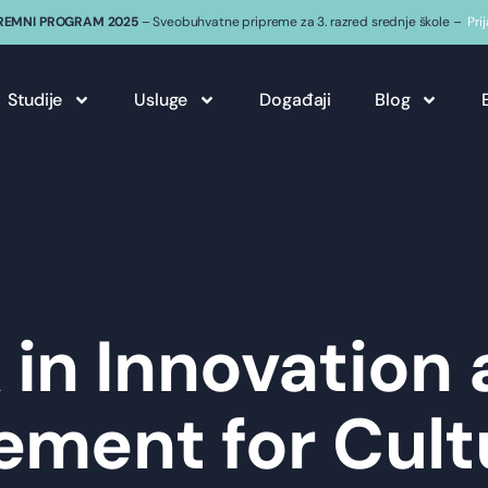
REMNI PROGRAM 2025
– Sveobuhvatne pripreme za 3. razred srednje škole –
Pri
Studije
Usluge
Događaji
Blog
in Innovation
ment for Cult