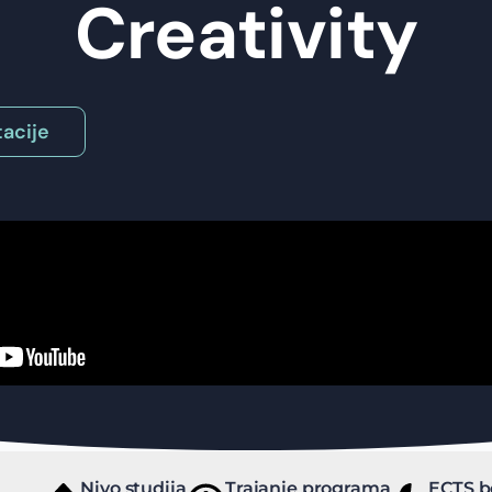
Creativity
acije
Nivo studija
Trajanje programa
ECTS b