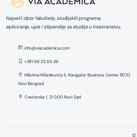
Najveći izbor fakulteta, studijskih programa,
apliciranje, upis i stipendije za studije u inostranstvu.
info@viacademica.com
+381 66 23 64 36
Milutina Milankovića 1i, Navigator Business Center 11070
Novi Beograd
Cvećarska 1, 21 000 Novi Sad
© 