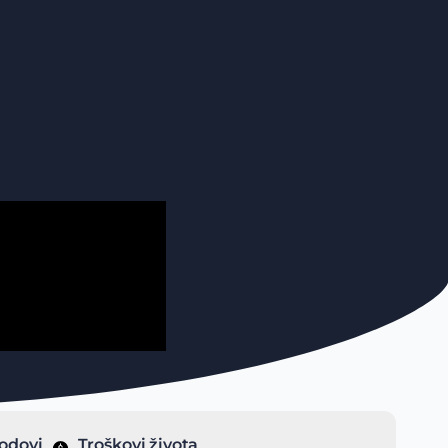
odovi
Troškovi života