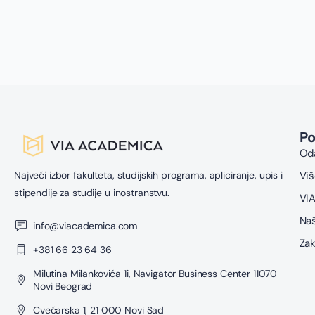
s
u
z
P
Oda
Najveći izbor fakulteta, studijskih programa, apliciranje, upis i
Viš
stipendije za studije u inostranstvu.
VIA
Naš
info@viacademica.com
Zak
+381 66 23 64 36
Milutina Milankovića 1i, Navigator Business Center 11070
Novi Beograd
Cvećarska 1, 21 000 Novi Sad