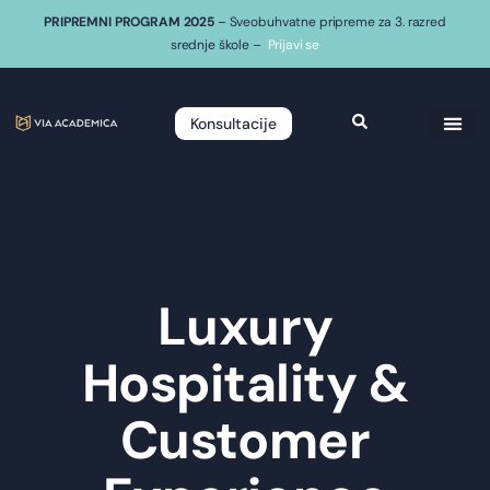
PRIPREMNI PROGRAM 2025
– Sveobuhvatne pripreme za 3. razred
srednje škole –
Prijavi se
Konsultacije
Luxury
Hospitality &
Customer