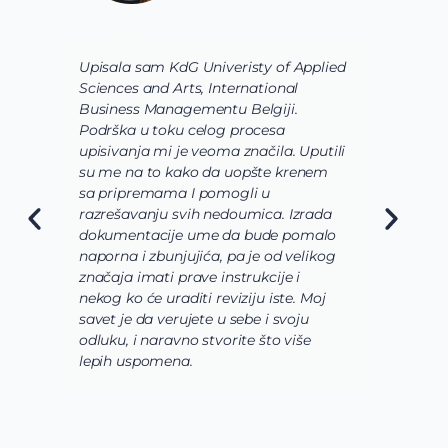
Upisala sam KdG Univeristy of Applied
J
Sciences and Arts, International
d
Business Managementu Belgiji.
s
Podrška u toku celog procesa
d
upisivanja mi je veoma značila. Uputili
d
su me na to kako da uopšte krenem
d
sa pripremama I pomogli u
o
razrešavanju svih nedoumica. Izrada
o
dokumentacije ume da bude pomalo
O
naporna i zbunjujića, pa je od velikog
n
značaja imati prave instrukcije i
s
nekog ko će uraditi reviziju iste. Moj
c
savet je da verujete u sebe i svoju
i
odluku, i naravno stvorite što više
s
lepih uspomena.
s
n
z
n
g