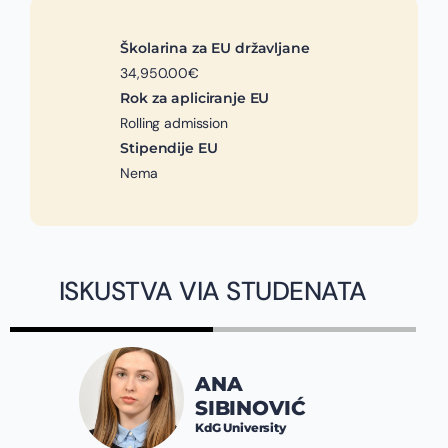
Školarina za EU državljane
34,950.00€
Rok za apliciranje EU
Rolling admission
Stipendije EU
Nema
ISKUSTVA VIA STUDENATA
ANA
SIBINOVIĆ
KdG University