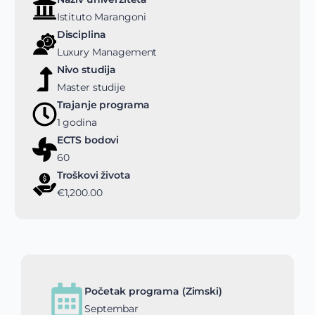
Istituto Marangoni
Disciplina
Luxury Management
Nivo studija
Master studije
Trajanje programa
1 godina
ECTS bodovi
60
Troškovi života
€1,200.00
Početak programa (Zimski)
Septembar