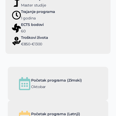
Master studije
Trajanje programa
1 godina
ECTS bodovi
60
Troškovi života
€850-€1300
Početak programa (Zimski)
Oktobar
Početak programa (Letnji)