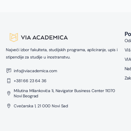
P
Oda
Najveći izbor fakulteta, studijskih programa, apliciranje, upis i
Viš
stipendije za studije u inostranstvu.
VIA
Naš
info@viacademica.com
Zak
+381 66 23 64 36
Milutina Milankovića 1i, Navigator Business Center 11070
Novi Beograd
Cvećarska 1, 21 000 Novi Sad