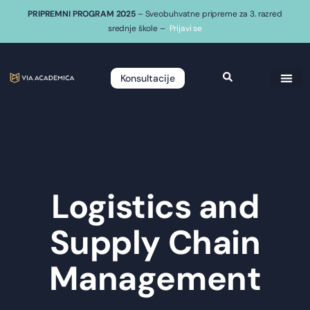
PRIPREMNI PROGRAM 2025
– Sveobuhvatne pripreme za 3. razred
srednje škole –
Prijavi se
Konsultacije
Logistics and
Supply Chain
Management