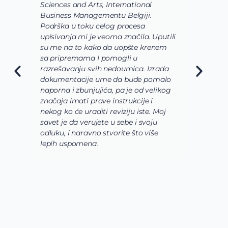
Sciences and Arts, International
d
Business Managementu Belgiji.
s
Podrška u toku celog procesa
d
upisivanja mi je veoma značila. Uputili
d
su me na to kako da uopšte krenem
d
sa pripremama I pomogli u
o
razrešavanju svih nedoumica. Izrada
o
dokumentacije ume da bude pomalo
O
naporna i zbunjujića, pa je od velikog
n
značaja imati prave instrukcije i
s
nekog ko će uraditi reviziju iste. Moj
c
savet je da verujete u sebe i svoju
i
odluku, i naravno stvorite što više
s
lepih uspomena.
s
n
z
n
g
s
u
z