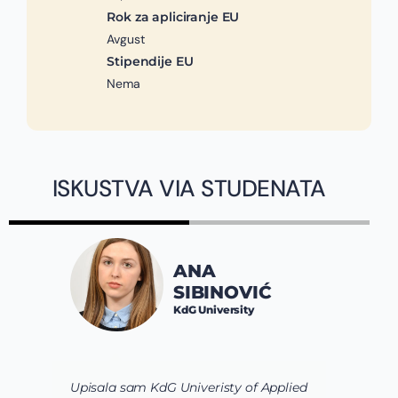
Rok za apliciranje EU
Avgust
Stipendije EU
Nema
ISKUSTVA VIA STUDENATA
ANA
SIBINOVIĆ
KdG University
Upisala sam KdG Univeristy of Applied
J