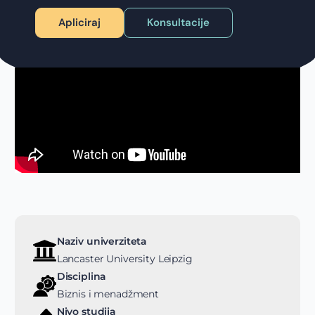
Apliciraj
Konsultacije
Naziv univerziteta
Lancaster University Leipzig
Disciplina
Biznis i menadžment
Nivo studija