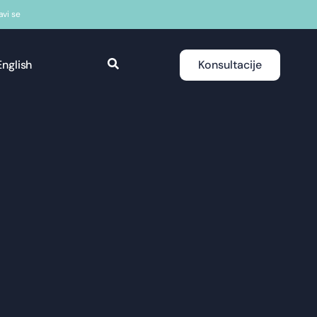
javi se
English
Konsultacije