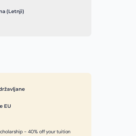
a (Letnji)
državljane
je EU
olarship - 40% off your tuition