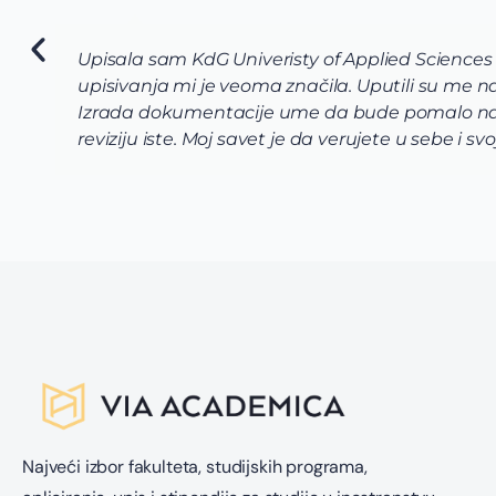
Upisala sam KdG Univeristy of Applied Sciences
upisivanja mi je veoma značila. Uputili su me
Izrada dokumentacije ume da bude pomalo naporn
reviziju iste. Moj savet je da verujete u sebe i s
Najveći izbor fakulteta, studijskih programa,