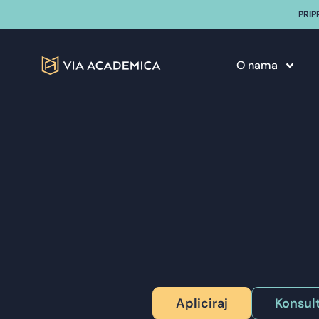
PRIP
O nama
Apliciraj
Konsult