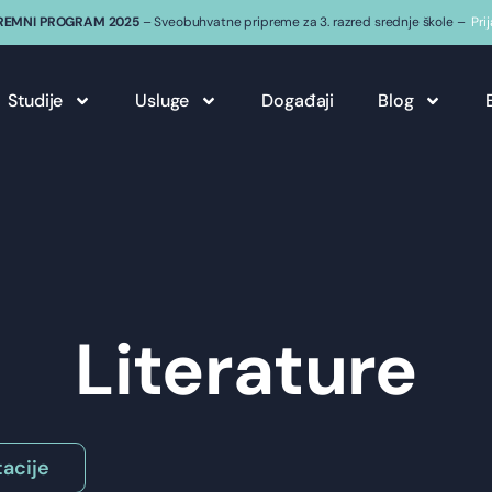
REMNI PROGRAM 2025
– Sveobuhvatne pripreme za 3. razred srednje škole –
Pri
Studije
Usluge
Događaji
Blog
Literature
acije