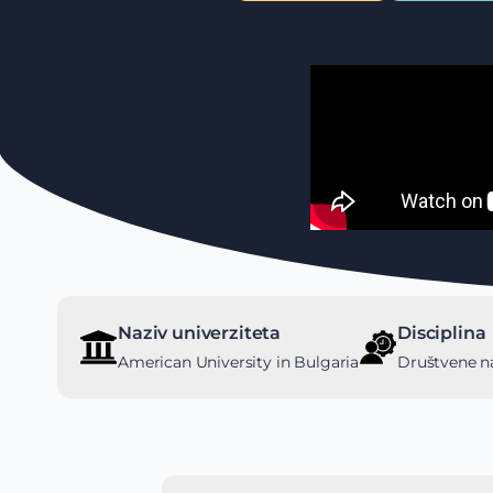
Naziv univerziteta
Disciplina
American University in Bulgaria
Društvene n