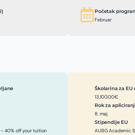
i)
Početak program
Februar
vljane
Školarina za EU 
13,100.00€
Rok za apliciran
8. maj
Stipendije EU
 40% off your tuition
AUBG Academic Sch