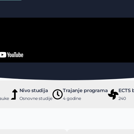
Nivo studija
Trajanje programa
ECTS 
auke
Osnovne studije
4 godine
240