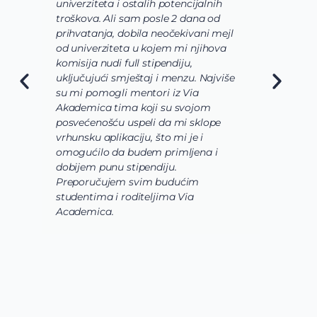
univerziteta i ostalih potencijalnih
u
troškova. Ali sam posle 2 dana od
u
prihvatanja, dobila neočekivani mejl
o
od univerziteta u kojem mi njihova
o
komisija nudi full stipendiju,
o
uključujući smještaj i menzu. Najviše
d
su mi pomogli mentori iz Via
s
Akademica tima koji su svojom
b
posvećenošću uspeli da mi sklope
l
vrhunsku aplikaciju, što mi je i
i
omogućilo da budem primljena i
k
dobijem punu stipendiju.
p
Preporučujem svim budućim
A
studentima i roditeljima Via
Academica.