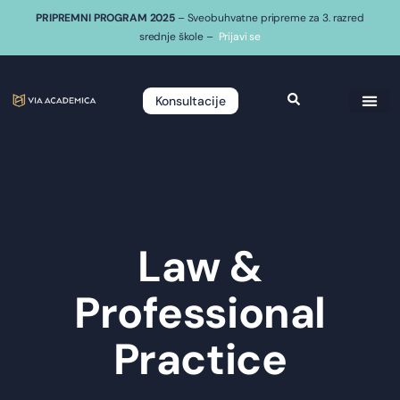
PRIPREMNI PROGRAM 2025
– Sveobuhvatne pripreme za 3. razred
srednje škole –
Prijavi se
Konsultacije
Law &
Professional
Practice