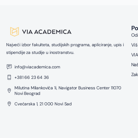
P
Oda
Najveći izbor fakulteta, studijskih programa, apliciranje, upis i
Viš
stipendije za studije u inostranstvu.
VIA
Naš
info@viacademica.com
Zak
+381 66 23 64 36
Milutina Milankovića 1i, Navigator Business Center 11070
Novi Beograd
Cvećarska 1, 21 000 Novi Sad