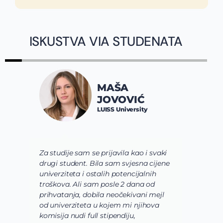
ISKUSTVA VIA STUDENATA
JOVAN
MAŠA
SPALEV
JOVOVIĆ
Constructor 
LUISS University
Bremen
se prijavila kao i svaki
Via tim mi je pre svega p
Bila sam svjesna cijene
shvatim koje polje nauke že
stalih potencijalnih
usavrsim preko svojih studij
sam posle 2 dana od
usmerim. Zatim su mi pomo
bila neočekivani mejl
odaberem program koji naj
a u kojem mi njihova
odgovara mojim željama i 
ll stipendiju,
o osnovnim studijama koje b