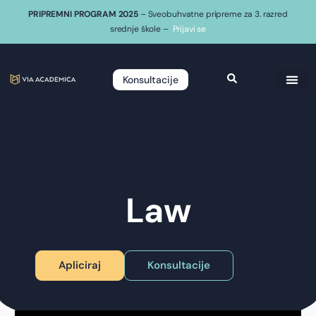
PRIPREMNI PROGRAM 2025
– Sveobuhvatne pripreme za 3. razred
srednje škole –
Prijavi se
Konsultacije
Law
Apliciraj
Konsultacije