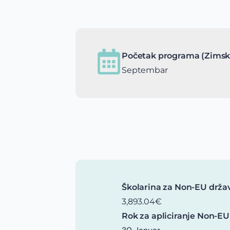
Početak programa (Zimsk
Septembar
Školarina za Non-EU drža
3,893.04€
Rok za apliciranje Non-EU