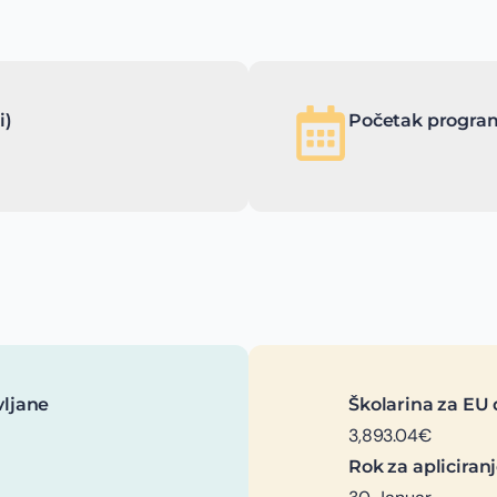
i)
Početak program
vljane
Školarina za EU 
3,893.04€
Rok za apliciran