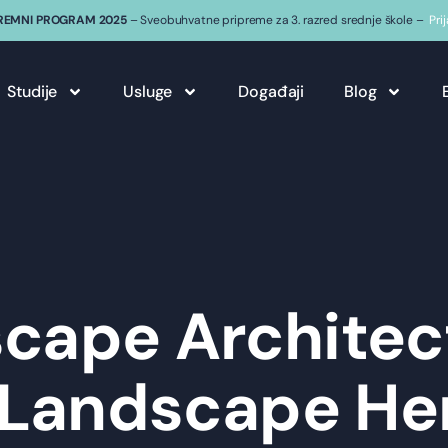
REMNI PROGRAM 2025
– Sveobuhvatne pripreme za 3. razred srednje škole –
Pri
Studije
Usluge
Događaji
Blog
cape Architec
Landscape He