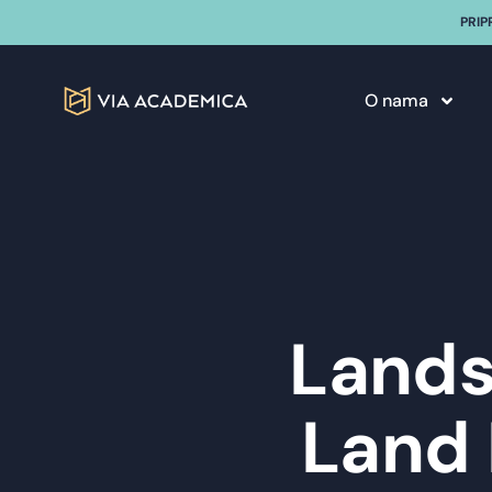
PRIP
O nama
Lands
Land 