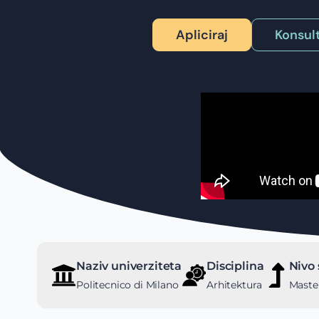
Apliciraj
Konsult
Naziv univerziteta
Disciplina
Nivo 
Politecnico di Milano
Arhitektura
Master