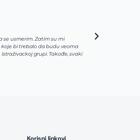
da se usmerim. Zatim su mi
Kao s
 koje bi trebalo da budu veoma
Unive
straživackoj grupi. Takođe, svaki
priml
najvi
prijav
Korisni linkovi