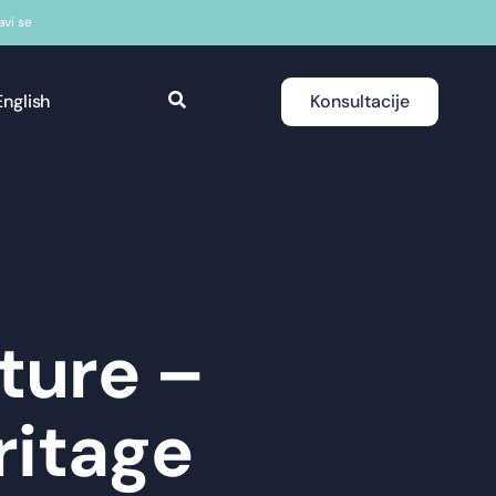
javi se
English
Konsultacije
ture –
ritage