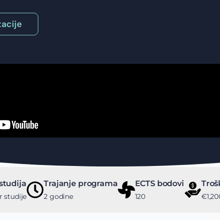
acije
studija
Trajanje programa
ECTS bodovi
Troš
 studije
2 godine
120
€1,20