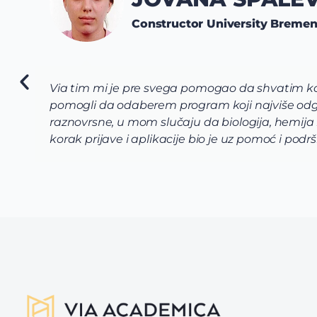
Constructor University Breme
Via tim mi je pre svega pomogao da shvatim koj
pomogli da odaberem program koji najviše odg
raznovrsne, u mom slučaju da biologija, hemija
korak prijave i aplikacije bio je uz pomoć i po