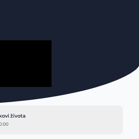
kovi života
0.00