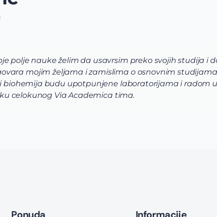
n
e polje nauke želim da usavrsim preko svojih studija i 
ovara mojim željama i zamislima o osnovnim studijama
 i biohemija budu upotpunjene laboratorijama i radom u i
dršku celokunog Via Academica tima.
Ponuda
Informacije