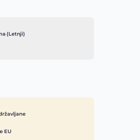
a (Letnji)
državljane
je EU