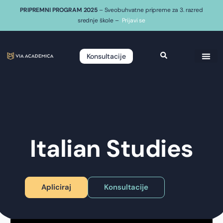
PRIPREMNI PROGRAM 2025
– Sveobuhvatne pripreme za 3. razred
srednje škole –
Prijavi se
Konsultacije
Italian Studies
Apliciraj
Konsultacije