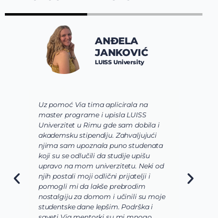
ANĐELA
JANKOVIĆ
LUISS University
Uz pomoć Via tima aplicirala na
U
master programe i upisla LUISS
S
Univerzitet u Rimu gde sam dobila i
B
akademsku stipendiju. Zahvaljujući
P
njima sam upoznala puno studenata
u
koji su se odlučili da studije upišu
s
upravo na mom univerzitetu. Neki od
s
njih postali moji odlični prijatelji i
r
pomogli mi da lakše prebrodim
d
nostalgiju za domom i učinili su moje
n
studentske dane lepšim. Podrška i
z
saveti Via mentorki su mi mnogo
n