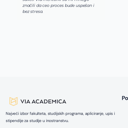
značili da ceo proces bude uspešan i
s
bez stresa.
o
l
P
Najveći izbor fakulteta, studijskih programa, apliciranje, upis i
stipendije za studije u inostranstvu.