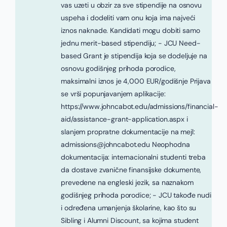
vas uzeti u obzir za sve stipendije na osnovu
uspeha i dodeliti vam onu koja ima najveći
iznos naknade. Kandidati mogu dobiti samo
jednu merit-based stipendiju; - JCU Need-
based Grant je stipendija koja se dodeljuje na
osnovu godišnjeg prihoda porodice,
maksimalni iznos je 4,000 EUR/godišnje Prijava
se vrši popunjavanjem aplikacije:
https://www.johncabot.edu/admissions/financial-
aid/assistance-grant-application.aspx i
slanjem propratne dokumentacije na mejl:
admissions@johncabot.edu Neophodna
dokumentacija: internacionalni studenti treba
da dostave zvanične finansijske dokumente,
prevedene na engleski jezik, sa naznakom
godišnjeg prihoda porodice; - JCU takođe nudi
i određena umanjenja školarine, kao što su
Sibling i Alumni Discount, sa kojima student