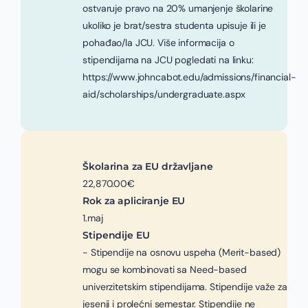
ostvaruje pravo na 20% umanjenje školarine
ukoliko je brat/sestra studenta upisuje ili je
pohađao/la JCU. Više informacija o
stipendijama na JCU pogledati na linku:
https://www.johncabot.edu/admissions/financial-
aid/scholarships/undergraduate.aspx
Školarina za EU državljane
22,870.00€
Rok za apliciranje EU
1.maj
Stipendije EU
- Stipendije na osnovu uspeha (Merit-based)
mogu se kombinovati sa Need-based
univerzitetskim stipendijama. Stipendije važe za
jesenji i prolećni semestar. Stipendije ne