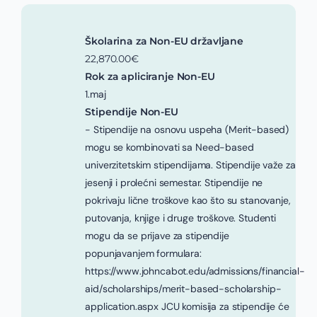
Školarina za Non-EU državljane
22,870.00€
Rok za apliciranje Non-EU
1.maj
Stipendije Non-EU
- Stipendije na osnovu uspeha (Merit-based)
mogu se kombinovati sa Need-based
univerzitetskim stipendijama. Stipendije važe za
jesenji i prolećni semestar. Stipendije ne
pokrivaju lične troškove kao što su stanovanje,
putovanja, knjige i druge troškove. Studenti
mogu da se prijave za stipendije
popunjavanjem formulara:
https://www.johncabot.edu/admissions/financial-
aid/scholarships/merit-based-scholarship-
application.aspx JCU komisija za stipendije će