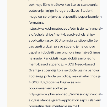
pokrivaju lične troškove kao što su stanovanje,
putovanja, knjige i druge troškove. Studenti
mogu da se prijave za stipendije popunjavanjem
formulara:
https://www.johncabot.edu/admissions/financial-
aid/scholarships/merit-based-scholarship-
application.aspx JCU komisija za stipendije će
vas uzeti u obzir za sve stipendije na osnovu
uspeha i dodeliti vam onu koja ima najveći iznos
naknade. Kandidati mogu dobiti samo jednu
merit-based stipendiju; - JCU Need-based
Grant je stipendija koja se dodeljuje na osnovu
godišnjeg prihoda porodice, maksimalni iznos je
4,000 EUR/godišnje Prijava se vrši
popunjavanjem aplikacije:
https://www.johncabot.edu/admissions/financial-
aid/assistance-grant-application.aspx i slanjem
propratne dokumentacije na mejl: