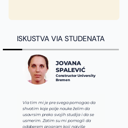
ISKUSTVA VIA STUDENATA
JOVANA
SPALEVIĆ
Constructor University
Bremen
Via tim mi je pre svega pomogao da
K
shvatim koje polje nauke želim da
V
usavrsim preko svojih studija i da se
o
usmerim. Zatim su mi pomogli da
š
odaberem program koji najviše
d