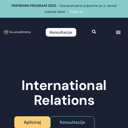
PRIPREMNI PROGRAM 2025
– Sveobuhvatne pripreme za 3. razred
srednje škole –
Prijavi se
Konsultacije
International
Relations
Apliciraj
Konsultacije