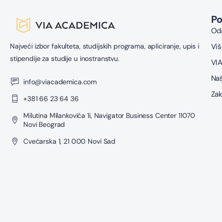
P
Oda
Najveći izbor fakulteta, studijskih programa, apliciranje, upis i
Viš
stipendije za studije u inostranstvu.
VIA
Naš
info@viacademica.com
Zak
+381 66 23 64 36
Milutina Milankovića 1i, Navigator Business Center 11070
Novi Beograd
Cvećarska 1, 21 000 Novi Sad