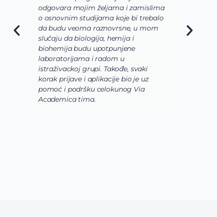
odgovara mojim željama i zamislima
k
o osnovnim studijama koje bi trebalo
ž
da budu veoma raznovrsne, u mom
A
slučaju da biologija, hemija i
n
biohemija budu upotpunjene
u
laboratorijama i radom u
U
istraživackoj grupi. Takođe, svaki
j
korak prijave i aplikacije bio je uz
s
pomoć i podršku celokunog Via
p
Academica tima.
k
i
i 