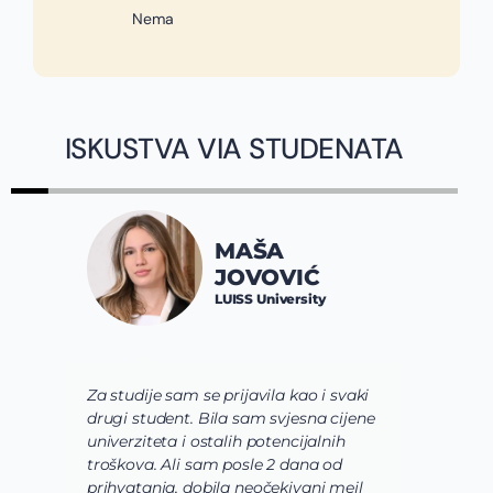
Nema
ISKUSTVA VIA STUDENATA
MAŠA
JOVOVIĆ
LUISS University
Za studije sam se prijavila kao i svaki
V
drugi student. Bila sam svjesna cijene
s
univerziteta i ostalih potencijalnih
u
troškova. Ali sam posle 2 dana od
u
prihvatanja, dobila neočekivani mejl
o