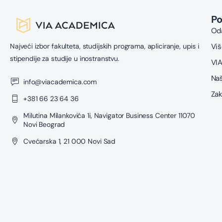
P
Oda
Najveći izbor fakulteta, studijskih programa, apliciranje, upis i
Viš
stipendije za studije u inostranstvu.
VIA
Naš
info@viacademica.com
Zak
+381 66 23 64 36
Milutina Milankovića 1i, Navigator Business Center 11070
Novi Beograd
Cvećarska 1, 21 000 Novi Sad