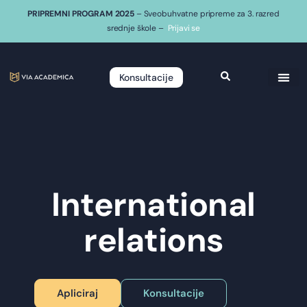
PRIPREMNI PROGRAM 2025
– Sveobuhvatne pripreme za 3. razred
srednje škole –
Prijavi se
Konsultacije
International
relations
Apliciraj
Konsultacije