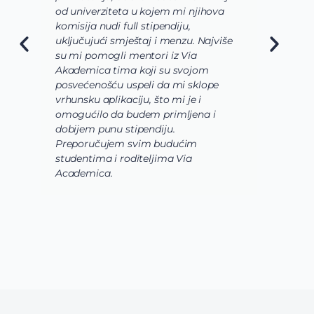
od univerziteta u kojem mi njihova
o
komisija nudi full stipendiju,
o
uključujući smještaj i menzu. Najviše
d
su mi pomogli mentori iz Via
s
Akademica tima koji su svojom
b
posvećenošću uspeli da mi sklope
l
vrhunsku aplikaciju, što mi je i
i
omogućilo da budem primljena i
k
dobijem punu stipendiju.
p
Preporučujem svim budućim
A
studentima i roditeljima Via
Academica.