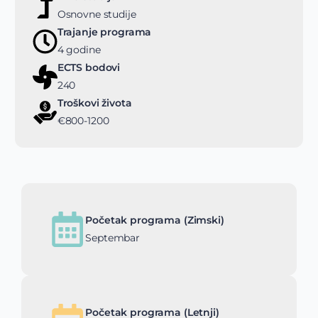
Osnovne studije
Trajanje programa
4 godine
ECTS bodovi
240
Troškovi života
€800-1200
Početak programa (Zimski)
Septembar
Početak programa (Letnji)