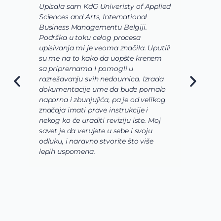
Upisala sam KdG Univeristy of Applied
J
Sciences and Arts, International
d
Business Managementu Belgiji.
s
Podrška u toku celog procesa
d
upisivanja mi je veoma značila. Uputili
d
su me na to kako da uopšte krenem
d
sa pripremama I pomogli u
o
razrešavanju svih nedoumica. Izrada
o
dokumentacije ume da bude pomalo
O
naporna i zbunjujića, pa je od velikog
n
značaja imati prave instrukcije i
s
nekog ko će uraditi reviziju iste. Moj
c
savet je da verujete u sebe i svoju
i
odluku, i naravno stvorite što više
s
lepih uspomena.
s
n
z
n
g
s
u