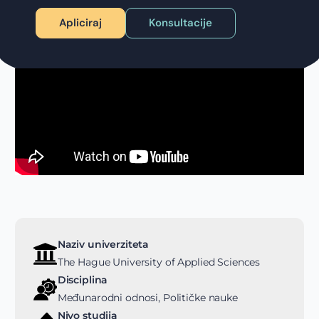
Apliciraj
Konsultacije
Naziv univerziteta
The Hague University of Applied Sciences
Disciplina
Međunarodni odnosi, Političke nauke
Nivo studija