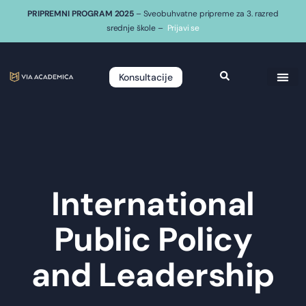
PRIPREMNI PROGRAM 2025
– Sveobuhvatne pripreme za 3. razred
srednje škole –
Prijavi se
Konsultacije
International
Public Policy
and Leadership