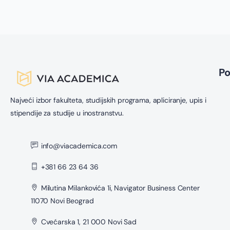
z
P
Najveći izbor fakulteta, studijskih programa, apliciranje, upis i
stipendije za studije u inostranstvu.
info@viacademica.com
+381 66 23 64 36
Milutina Milankovića 1i, Navigator Business Center
11070 Novi Beograd
Cvećarska 1, 21 000 Novi Sad