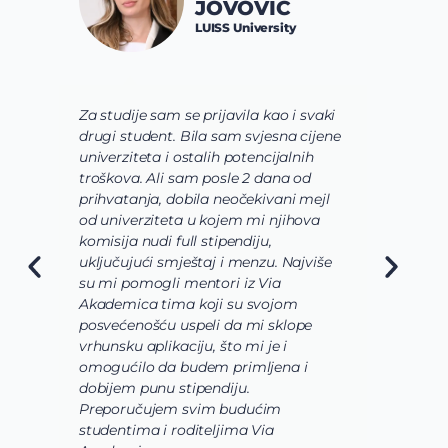
JOVOVIĆ
LUISS University
Za studije sam se prijavila kao i svaki
V
drugi student. Bila sam svjesna cijene
s
univerziteta i ostalih potencijalnih
u
troškova. Ali sam posle 2 dana od
u
prihvatanja, dobila neočekivani mejl
o
od univerziteta u kojem mi njihova
o
komisija nudi full stipendiju,
o
uključujući smještaj i menzu. Najviše
d
su mi pomogli mentori iz Via
s
Akademica tima koji su svojom
b
posvećenošću uspeli da mi sklope
l
vrhunsku aplikaciju, što mi je i
i
omogućilo da budem primljena i
k
dobijem punu stipendiju.
p
Preporučujem svim budućim
A
studentima i roditeljima Via