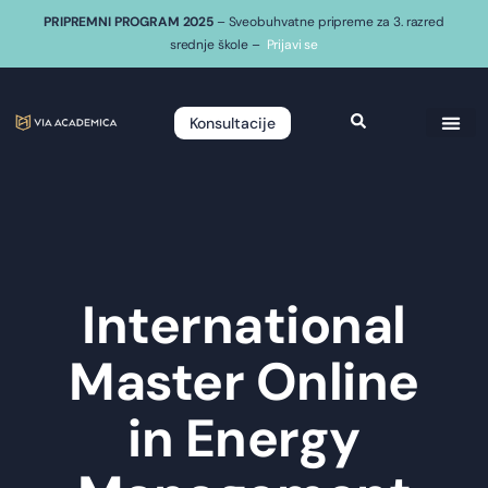
PRIPREMNI PROGRAM 2025
– Sveobuhvatne pripreme za 3. razred
srednje škole –
Prijavi se
Konsultacije
International
Master Online
in Energy