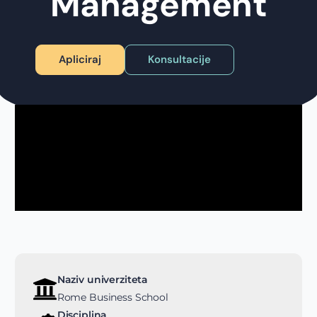
Management​
Apliciraj
Konsultacije
Naziv univerziteta
Rome Business School
Disciplina