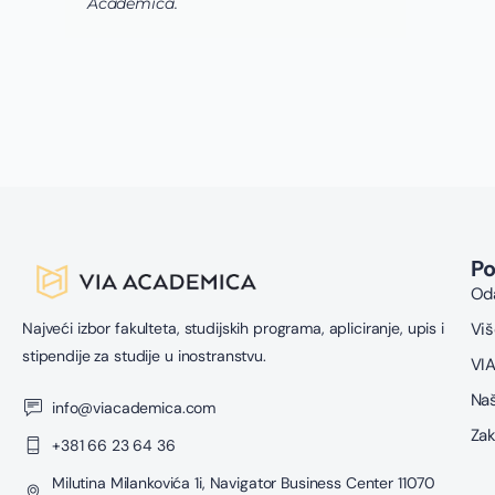
Academica.
P
Oda
Najveći izbor fakulteta, studijskih programa, apliciranje, upis i
Viš
stipendije za studije u inostranstvu.
VIA
Naš
info@viacademica.com
Zak
+381 66 23 64 36
Milutina Milankovića 1i, Navigator Business Center 11070