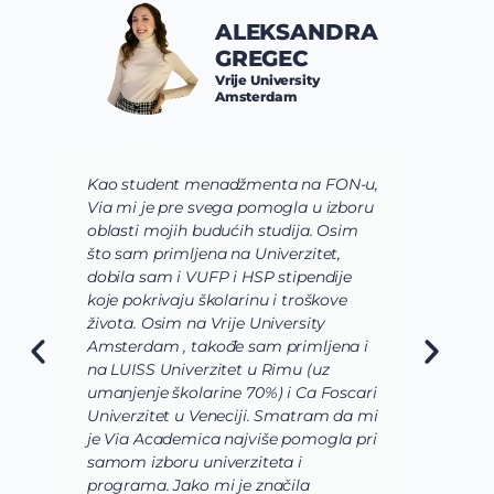
ALEKSANDRA
GREGEC
Vrije University
Amsterdam
Kao student menadžmenta na FON-u,
S
Via mi je pre svega pomogla u izboru
p
oblasti mojih budućih studija. Osim
b
što sam primljena na Univerzitet,
s
dobila sam i VUFP i HSP stipendije
p
koje pokrivaju školarinu i troškove
s
života. Osim na Vrije University
V
Amsterdam , takođe sam primljena i
ž
na LUISS Univerzitet u Rimu (uz
n
umanjenje školarine 70%) i Ca Foscari
o
Univerzitet u Veneciji. Smatram da mi
s
je Via Academica najviše pomogla pri
m
samom izboru univerziteta i
p
programa. Jako mi je značila
b