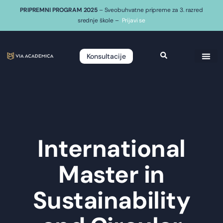
PRIPREMNI PROGRAM 2025
– Sveobuhvatne pripreme za 3. razred
srednje škole –
Prijavi se
Konsultacije
International
Master in
Sustainability