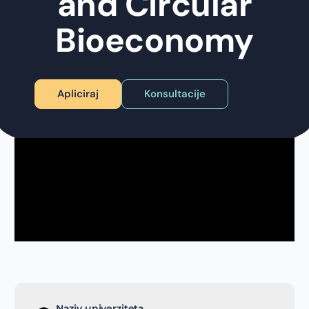
and Circular
Bioeconomy
Apliciraj
Konsultacije
Naziv univerziteta