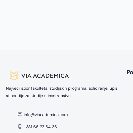
i 
P
Najveći izbor fakulteta, studijskih programa, apliciranje, upis i
stipendije za studije u inostranstvu.
info@viacademica.com
+381 66 23 64 36