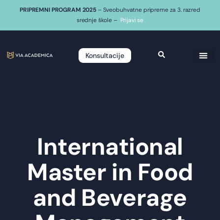
PRIPREMNI PROGRAM 2025
– Sveobuhvatne pripreme za 3. razred
srednje škole –
Prijavi se
Konsultacije
International
Master in Food
and Beverage