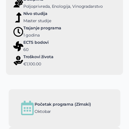
Poljoprivreda, Enologija, Vinogradarstvo
Nivo studija
Master studije
Trajanje programa
1 godina
ECTS bodovi
60
Troškovi života
€1,100.00
Početak programa (Zimski)
Oktobar