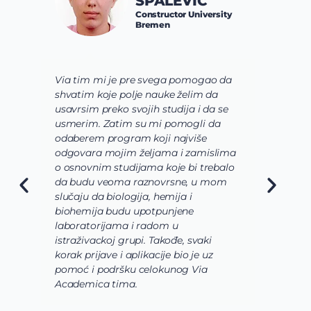
SPALEVIĆ
Constructor University
Bremen
Via tim mi je pre svega pomogao da
K
shvatim koje polje nauke želim da
V
usavrsim preko svojih studija i da se
o
usmerim. Zatim su mi pomogli da
š
odaberem program koji najviše
d
odgovara mojim željama i zamislima
k
o osnovnim studijama koje bi trebalo
ž
da budu veoma raznovrsne, u mom
A
slučaju da biologija, hemija i
n
biohemija budu upotpunjene
u
laboratorijama i radom u
U
istraživackoj grupi. Takođe, svaki
j
korak prijave i aplikacije bio je uz
s
pomoć i podršku celokunog Via
p
Academica tima.
k
i