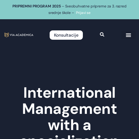
PRIPREMNI PROGRAM 2025
– Sveobuhvatne pripreme za 3. razred
srednje škole –
Prijavi se
Konsultacije
International
Management
with a