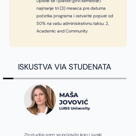
Upišite se i platite (prvi semestar)
najmanje tri (3) meseca pre datuma
početka programa i ostvarite popust od
50% na vašu administrativnu taksu. 2.
Academic and Community
ISKUSTVA VIA STUDENATA
JOVAN
MAŠA
SPALEV
JOVOVIĆ
Constructor 
LUISS University
Bremen
se prijavila kao i svaki
Via tim mi je pre svega p