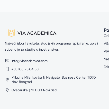
P
Oda
Najveći izbor fakulteta, studijskih programa, apliciranje, upis i
Viš
stipendije za studije u inostranstvu.
VIA
Naš
info@viacademica.com
Zak
+381 66 23 64 36
Milutina Milankovića 1i, Navigator Business Center 11070
Novi Beograd
Cvećarska 1, 21 000 Novi Sad