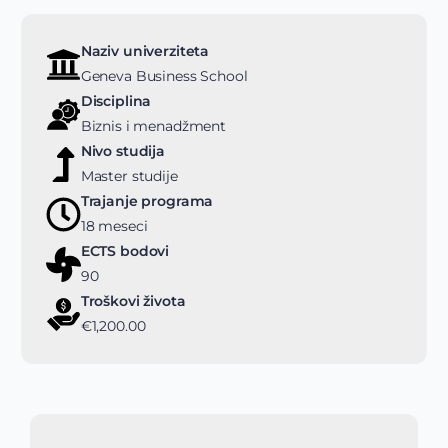
Naziv univerziteta
Geneva Business School
Disciplina
Biznis i menadžment
Nivo studija
Master studije
Trajanje programa
18 meseci
ECTS bodovi
90
Troškovi života
€1,200.00