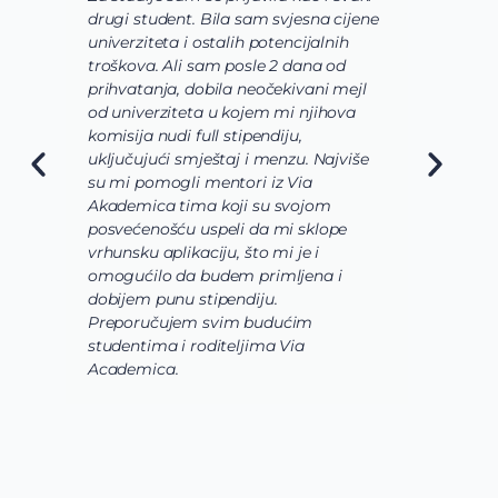
Bila sam svjesna cijene
shvatim koje polje nauke že
stalih potencijalnih
usavrsim preko svojih studij
sam posle 2 dana od
usmerim. Zatim su mi pomo
bila neočekivani mejl
odaberem program koji naj
a u kojem mi njihova
odgovara mojim željama i 
ll stipendiju,
o osnovnim studijama koje b
eštaj i menzu. Najviše
da budu veoma raznovrsne
mentori iz Via
slučaju da biologija, hemija 
a koji su svojom
biohemija budu upotpunjen
speli da mi sklope
laboratorijama i radom u
iju, što mi je i
istraživackoj grupi. Takođe, 
budem primljena i
korak prijave i aplikacije bio
tipendiju.
pomoć i podršku celokunog
 svim budućim
Academica tima.
diteljima Via