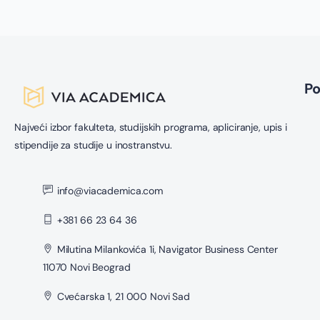
P
Najveći izbor fakulteta, studijskih programa, apliciranje, upis i
stipendije za studije u inostranstvu.
info@viacademica.com
+381 66 23 64 36
Milutina Milankovića 1i, Navigator Business Center
11070 Novi Beograd
Cvećarska 1, 21 000 Novi Sad