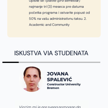
Upišite se i platite (prvi semestar)
najmanje tri (3) meseca pre datuma
početka programa i ostvarite popust od
50% na vašu administrativnu taksu. 2.
Academic and Community
ISKUSTVA VIA STUDENATA
JOVANA
SPALEVIĆ
Constructor University
Bremen
Via tim mi je pre svega pomogao da
K