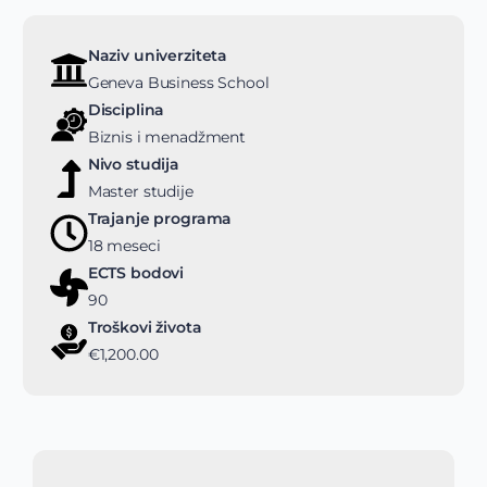
Naziv univerziteta
Geneva Business School
Disciplina
Biznis i menadžment
Nivo studija
Master studije
Trajanje programa
18 meseci
ECTS bodovi
90
Troškovi života
€1,200.00