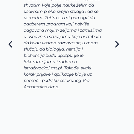
shvatim koje polje nauke želim da
V
usavrsim preko svojih studija i da se
o
usmerim. Zatim su mi pomogli da
š
odaberem program koji najviše
d
odgovara mojim željama i zamislima
k
o osnovnim studijama koje bi trebalo
ž
da budu veoma raznovrsne, u mom
A
slučaju da biologija, hemija i
n
biohemija budu upotpunjene
u
laboratorijama i radom u
U
istraživackoj grupi. Takođe, svaki
j
korak prijave i aplikacije bio je uz
s
pomoć i podršku celokunog Via
p
Academica tima.
k
i
i 