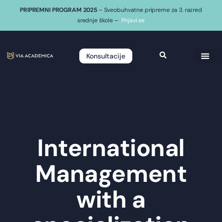
PRIPREMNI PROGRAM 2025
– Sveobuhvatne pripreme za 3. razred
srednje škole –
Prijavi se
Konsultacije
International
Management
with a