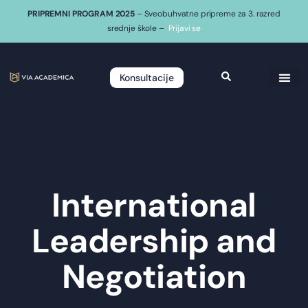
PRIPREMNI PROGRAM 2025
– Sveobuhvatne pripreme za 3. razred
srednje škole –
Prijavi se
Konsultacije
International
Leadership and
Negotiation