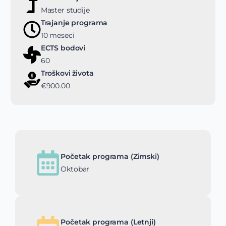
Master studije
Trajanje programa
10 meseci
ECTS bodovi
60
Troškovi života
€900.00
Početak programa (Zimski)
Oktobar
Početak programa (Letnji)