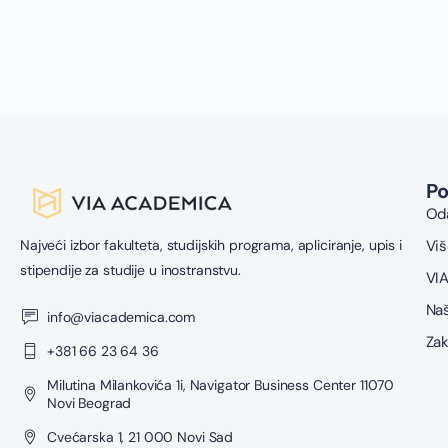
s
u
z
P
Oda
Najveći izbor fakulteta, studijskih programa, apliciranje, upis i
Viš
stipendije za studije u inostranstvu.
VIA
Naš
info@viacademica.com
Zak
+381 66 23 64 36
Milutina Milankovića 1i, Navigator Business Center 11070
Novi Beograd
Cvećarska 1, 21 000 Novi Sad