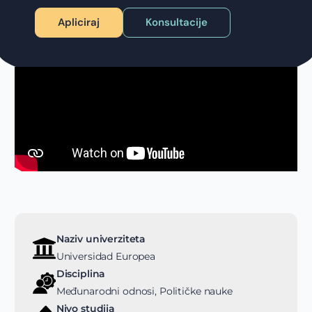
Apliciraj
Konsultacije
Naziv univerziteta
Universidad Europea
Disciplina
Međunarodni odnosi, Političke nauke
Nivo studija