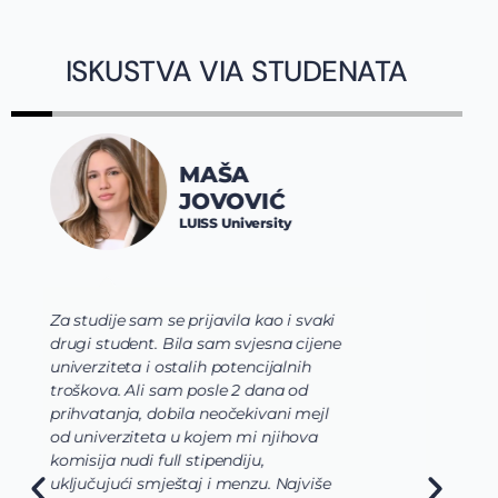
ISKUSTVA VIA STUDENATA
JOVANA
SPALEVIĆ
Constructor University
Bremen
ki
Via tim mi je pre svega pomogao da
ene
shvatim koje polje nauke želim da
usavrsim preko svojih studija i da se
usmerim. Zatim su mi pomogli da
l
odaberem program koji najviše
odgovara mojim željama i zamislima
o osnovnim studijama koje bi trebalo
še
da budu veoma raznovrsne, u mom