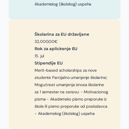
Akademskog (školskog) uspeha
Školarina za EU državljane
32,000.00€
Rok za apliciranje EU
15. jul
Stipendije EU
Merit-based scholarships za nove
studente Parcijalno umanjenje školarine;
Mogućnost umanjenja iznosa školarine
za 1 semestar na osnovu: - Motivacionog
pisma - Akademsko pismo preporuke iz
škole ili pismo preporuke od poslodavca
- Akademskog (školskog) uspeha