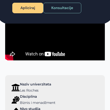
Apliciraj
Konsultacije
Naziv univerziteta
Les Roches
Disciplina
Biznis i menadžment
Nivo studija