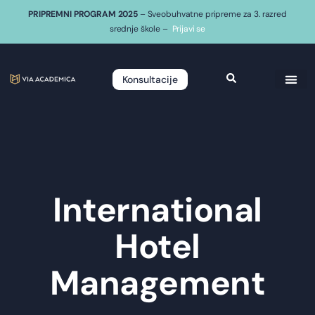
PRIPREMNI PROGRAM 2025
– Sveobuhvatne pripreme za 3. razred
srednje škole –
Prijavi se
Konsultacije
International
Hotel
Management