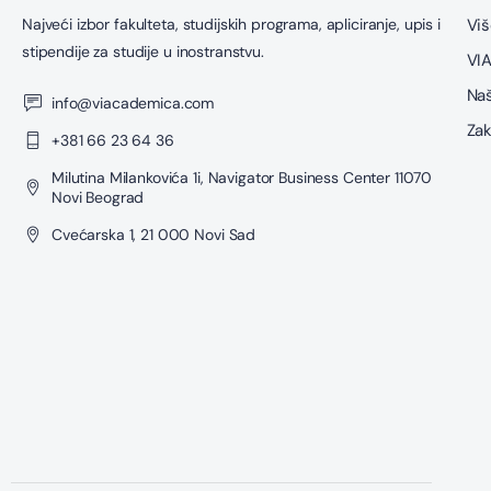
Najveći izbor fakulteta, studijskih programa, apliciranje, upis i
Viš
stipendije za studije u inostranstvu.
VIA
Naš
info@viacademica.com
Zak
+381 66 23 64 36
Milutina Milankovića 1i, Navigator Business Center 11070
Novi Beograd
Cvećarska 1, 21 000 Novi Sad