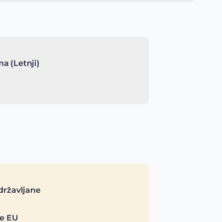
a (Letnji)
državljane
je EU