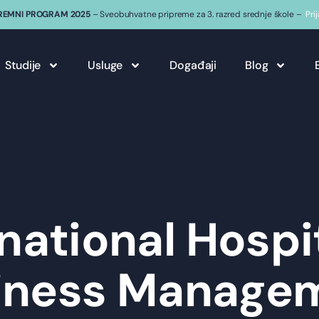
REMNI PROGRAM 2025
– Sveobuhvatne pripreme za 3. razred srednje škole –
Pri
Studije
Usluge
Događaji
Blog
national Hospi
iness Manage