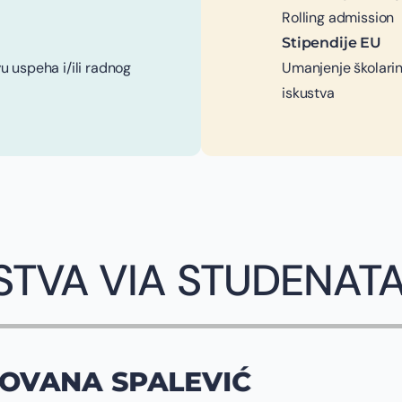
Rolling admission
Stipendije EU
u uspeha i/ili radnog
Umanjenje školarin
iskustva
STVA VIA STUDENAT
IĆ