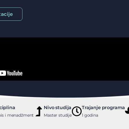
acije
ciplina
Nivo studija
Trajanje programa
nis i menadžment
Master studije
1 godina