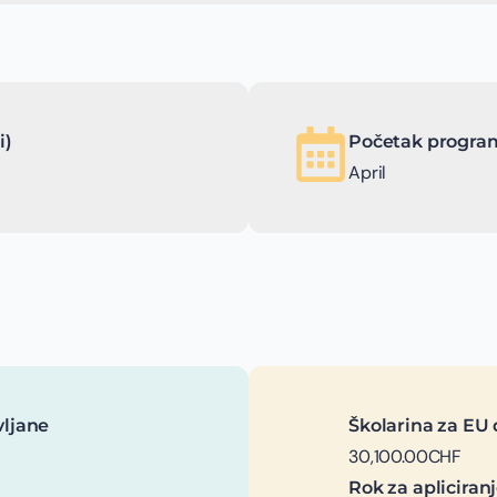
i)
Početak program
April
vljane
Školarina za EU 
30,100.00CHF
Rok za apliciran