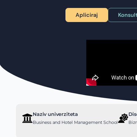
Apliciraj
Konsult
Naziv univerziteta
Dis
Business and Hotel Management School
Biz