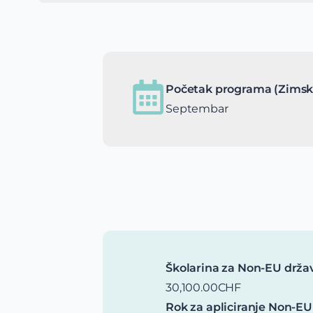
Početak programa (Zimsk
Septembar
Školarina za Non-EU drža
30,100.00CHF
Rok za apliciranje Non-EU