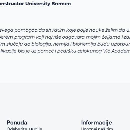
n
e polje nauke želim da usavrsim preko svojih studija i 
ovara mojim željama i zamislima o osnovnim studijama
 i biohemija budu upotpunjene laboratorijama i radom u i
dršku celokunog Via Academica tima.
Ponuda
Informacije
Odaberite studije
Upoznaj naš tim