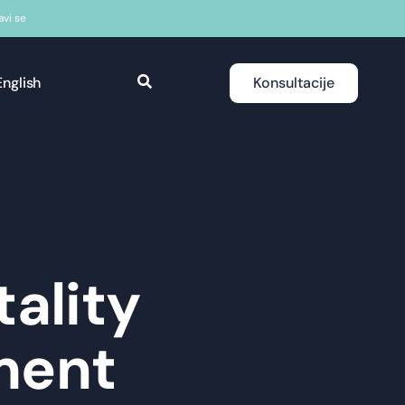
javi se
English
Konsultacije
tality
ment