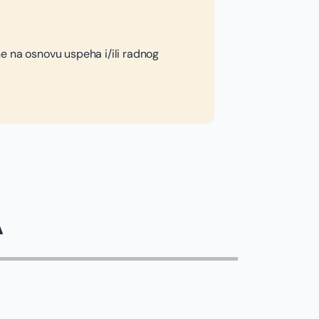
e na osnovu uspeha i/ili radnog
A