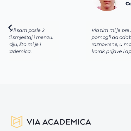
Constructor University Breme
Via tim mi je pre svega pomogao da shvatim koj
pomogli da odaberem program koji najviše odg
raznovrsne, u mom slučaju da biologija, hemija
korak prijave i aplikacije bio je uz pomoć i po