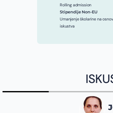
Rolling admission
Stipendije Non-EU
Umanjenje školarine na osnov
iskustva
ISKU
JOVANA SPALEV