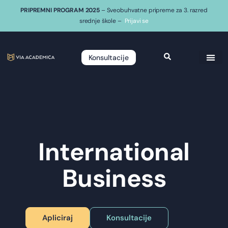
PRIPREMNI PROGRAM 2025
– Sveobuhvatne pripreme za 3. razred
srednje škole –
Prijavi se
Konsultacije
International
Business
Apliciraj
Konsultacije