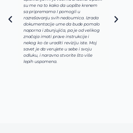
su me na to kako da uopšte krenem
d
sa pripremama I pomogli u
o
razrešavanju svih nedoumica. Izrada
o
dokumentacije ume da bude pomalo
O
naporna i zbunjujića, pa je od velikog
n
značaja imati prave instrukcije i
s
nekog ko će uraditi reviziju iste. Moj
c
savet je da verujete u sebe i svoju
i
odluku, i naravno stvorite što više
s
lepih uspomena.
s
n
z
n
g
s
u
z