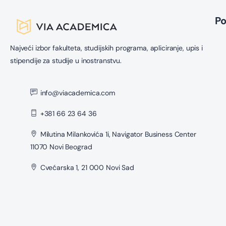
P
Najveći izbor fakulteta, studijskih programa, apliciranje, upis i
stipendije za studije u inostranstvu.
info@viacademica.com
+381 66 23 64 36
Milutina Milankovića 1i, Navigator Business Center
11070 Novi Beograd
Cvećarska 1, 21 000 Novi Sad