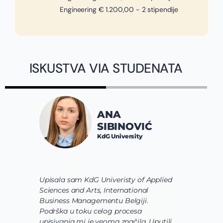
Engineering € 1.200,00 - 2 stipendije
ISKUSTVA VIA STUDENATA
ANA
SIBINOVIĆ
KdG University
Upisala sam KdG Univeristy of Applied
J
Sciences and Arts, International
d
Business Managementu Belgiji.
s
Podrška u toku celog procesa
d
upisivanja mi je veoma značila. Uputili
d