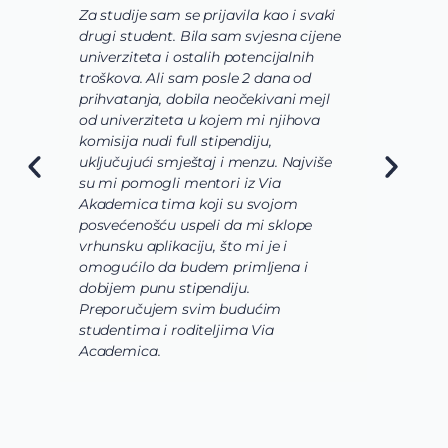
Za studije sam se prijavila kao i svaki
V
drugi student. Bila sam svjesna cijene
s
univerziteta i ostalih potencijalnih
u
troškova. Ali sam posle 2 dana od
u
prihvatanja, dobila neočekivani mejl
o
od univerziteta u kojem mi njihova
o
komisija nudi full stipendiju,
o
uključujući smještaj i menzu. Najviše
d
su mi pomogli mentori iz Via
s
Akademica tima koji su svojom
b
posvećenošću uspeli da mi sklope
l
vrhunsku aplikaciju, što mi je i
i
omogućilo da budem primljena i
k
dobijem punu stipendiju.
p
Preporučujem svim budućim
A
studentima i roditeljima Via
Academica.