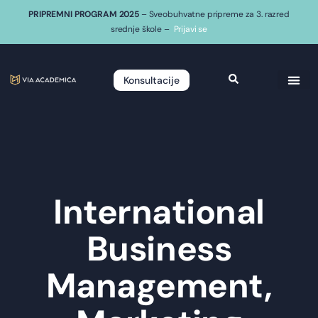
PRIPREMNI PROGRAM 2025
– Sveobuhvatne pripreme za 3. razred
srednje škole –
Prijavi se
Konsultacije
International
Business
Management,