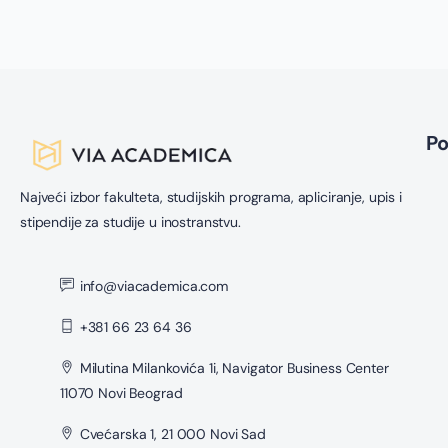
P
Najveći izbor fakulteta, studijskih programa, apliciranje, upis i
stipendije za studije u inostranstvu.
info@viacademica.com
+381 66 23 64 36
Milutina Milankovića 1i, Navigator Business Center
11070 Novi Beograd
Cvećarska 1, 21 000 Novi Sad