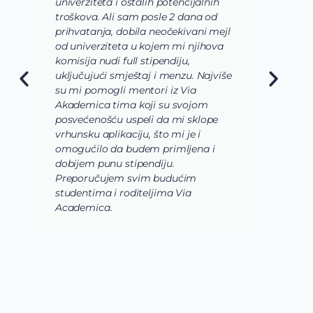
univerziteta i ostalih potencijalnih
us
troškova. Ali sam posle 2 dana od
us
prihvatanja, dobila neočekivani mejl
od
od univerziteta u kojem mi njihova
od
komisija nudi full stipendiju,
o 
uključujući smještaj i menzu. Najviše
da
su mi pomogli mentori iz Via
sl
Akademica tima koji su svojom
bi
posvećenošću uspeli da mi sklope
la
vrhunsku aplikaciju, što mi je i
is
omogućilo da budem primljena i
ko
dobijem punu stipendiju.
po
Preporučujem svim budućim
Ac
studentima i roditeljima Via
Academica.