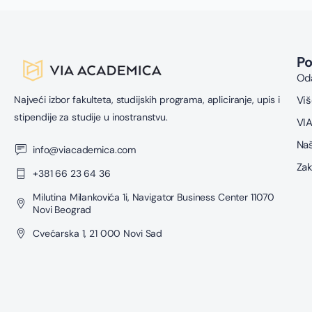
P
Oda
Najveći izbor fakulteta, studijskih programa, apliciranje, upis i
Viš
stipendije za studije u inostranstvu.
VIA
Naš
info@viacademica.com
Zak
+381 66 23 64 36
Milutina Milankovića 1i, Navigator Business Center 11070
Novi Beograd
Cvećarska 1, 21 000 Novi Sad