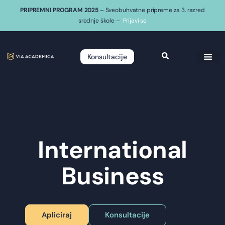
PRIPREMNI PROGRAM 2025
– Sveobuhvatne pripreme za 3. razred
srednje škole –
Prijavi se
Konsultacije
International
Business
Apliciraj
Konsultacije