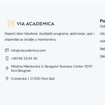
P
Oda
Najveći izbor fakulteta, studijskih programa, apliciranje, upis i
Viš
stipendije za studije u inostranstvu.
VIA
Naš
info@viacademica.com
Zak
+381 66 23 64 36
Milutina Milankovića 1i, Navigator Business Center 11070
Novi Beograd
Cvećarska 1, 21 000 Novi Sad