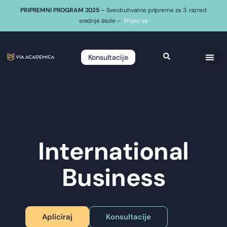
PRIPREMNI PROGRAM 2025
– Sveobuhvatne pripreme za 3. razred
srednje škole –
Prijavi se
Konsultacije
International
Business
Apliciraj
Konsultacije