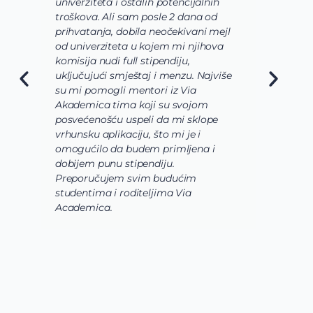
univerziteta i ostalih potencijalnih
u
troškova. Ali sam posle 2 dana od
u
prihvatanja, dobila neočekivani mejl
o
od univerziteta u kojem mi njihova
o
komisija nudi full stipendiju,
o
uključujući smještaj i menzu. Najviše
d
su mi pomogli mentori iz Via
s
Akademica tima koji su svojom
b
posvećenošću uspeli da mi sklope
l
vrhunsku aplikaciju, što mi je i
i
omogućilo da budem primljena i
k
dobijem punu stipendiju.
p
Preporučujem svim budućim
A
studentima i roditeljima Via
Academica.