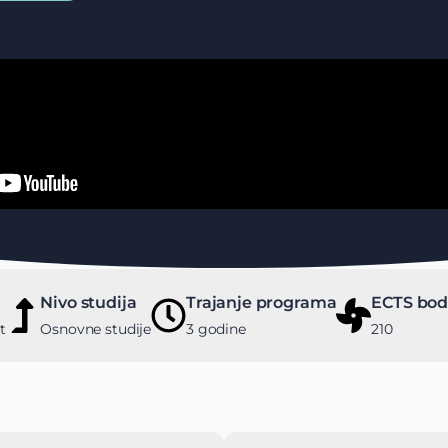
Nivo studija
Trajanje programa
ECTS bod
t
Osnovne studije
3 godine
210