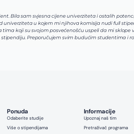
Via tim mi je pre svega pomogao da shvatim ko
pomogli da odaberem program koji najviše od
raznovrsne, u mom slučaju da biologija, hemija
korak prijave i aplikacije bio je uz pomoć i p
Ponuda
Informacije
Odaberite studije
Upoznaj naš tim
Više o stipendijama
Pretraživač programa