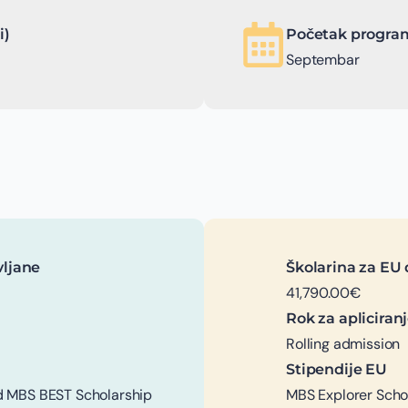
i)
Početak program
Septembar
vljane
Školarina za EU 
41,790.00€
Rok za apliciran
Rolling admission
Stipendije EU
d MBS BEST Scholarship
MBS Explorer Scho