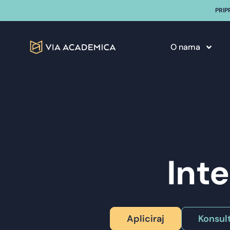
PRIP
O nama
Int
Apliciraj
Konsult