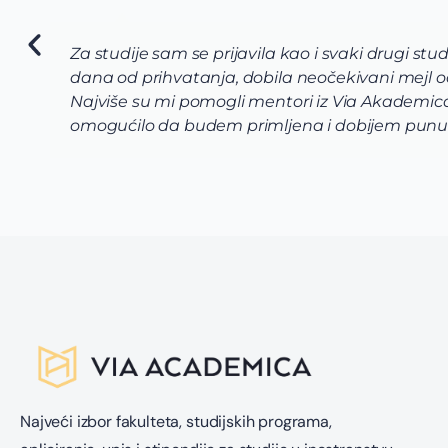
 ostalih potencijalnih troškova. Ali sam posle 2
udi full stipendiju, uključujući smještaj i menzu.
a mi sklope vrhunsku aplikaciju, što mi je i
tudentima i roditeljima Via Academica.
Najveći izbor fakulteta, studijskih programa,