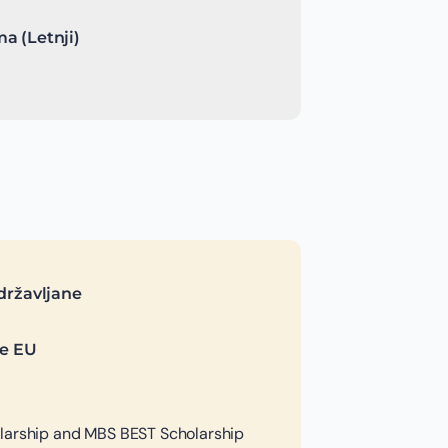
a (Letnji)
državljane
je EU
larship and MBS BEST Scholarship