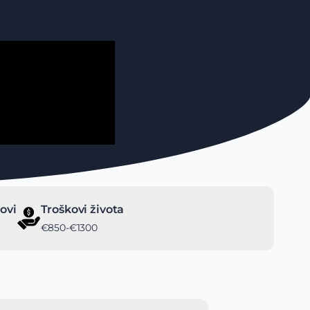
ovi
Troškovi života
€850-€1300