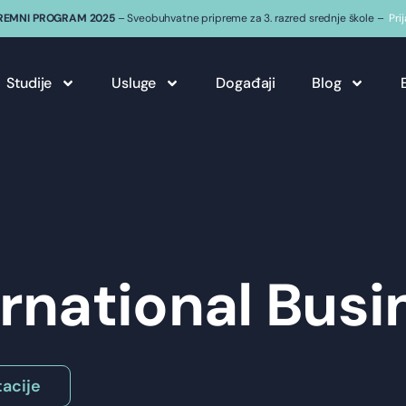
REMNI PROGRAM 2025
– Sveobuhvatne pripreme za 3. razred srednje škole –
Pri
Studije
Usluge
Događaji
Blog
ernational Busi
acije