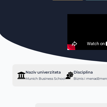
Naziv univerziteta
Disciplina
Munich Business School
Biznis i menadžmen