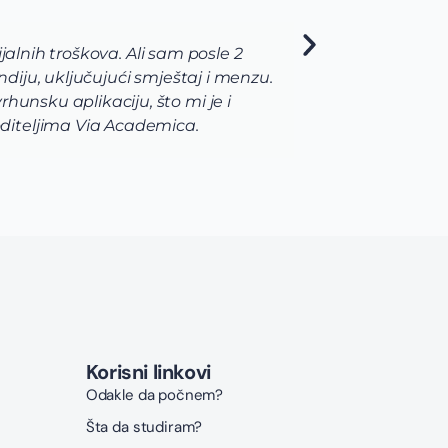
je polje nauke želim da usavrsim preko svojih studija i 
govara mojim željama i zamislima o osnovnim studijama
 i biohemija budu upotpunjene laboratorijama i radom u 
odršku celokunog Via Academica tima.
Korisni linkovi
Odakle da počnem?
Šta da studiram?