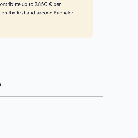
ontribute up to 2,850 € per
on the first and second Bachelor
A
VIĆ
n