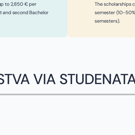
up to 2,850 € per
The scholarships c
st and second Bachelor
semester (10-50% 
semesters).
STVA VIA STUDENAT
JOVANA SPALE
Constructor University Breme