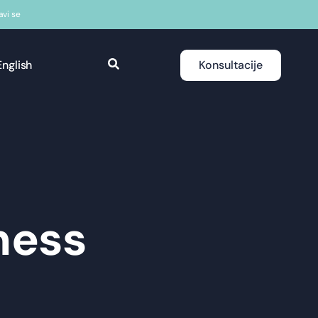
javi se
English
Konsultacije
ness