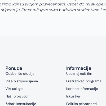
tima koji su svojom posvećenošću uspeli da mi sklope vrh
stipendiju. Preporučujem svim budućim studentima i ro
Ponuda
Informacije
Odaberite studije
Upoznaj naš tim
Više o stipendijama
Pretraživač programa
VIA usluge
Korisne informacije
Naši proizvodi
Iskustva
Zakaži konsultacije
Politika privatnosti