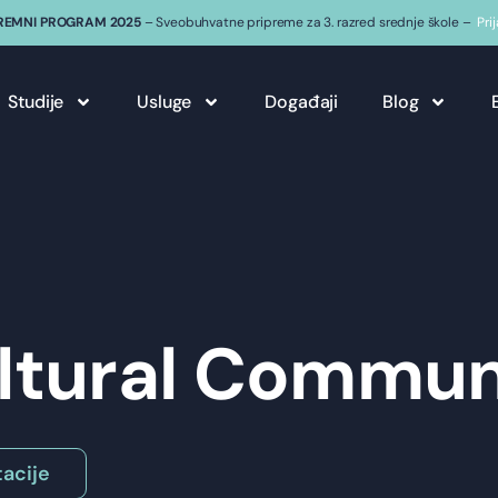
REMNI PROGRAM 2025
– Sveobuhvatne pripreme za 3. razred srednje škole –
Pri
Studije
Usluge
Događaji
Blog
ultural Commun
acije