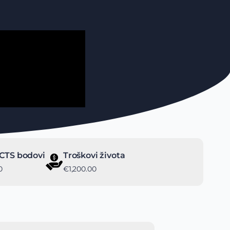
CTS bodovi
Troškovi života
0
€1,200.00