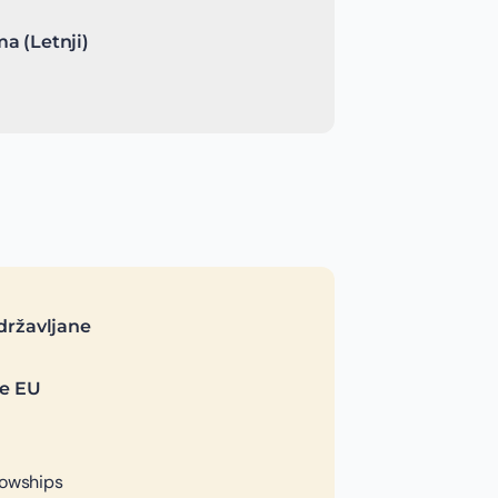
a (Letnji)
državljane
je EU
lowships