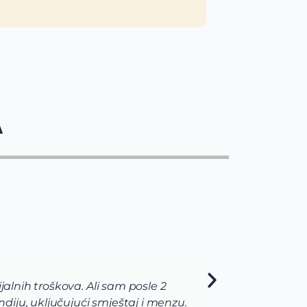
A
jalnih troškova. Ali sam posle 2
Via t
diju, uključujući smještaj i menzu.
pomog