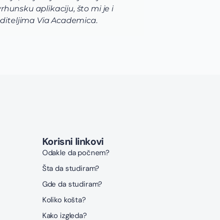
unsku aplikaciju, što mi je i
razno
diteljima Via Academica.
korak
Korisni linkovi
Odakle da počnem?
Šta da studiram?
Gde da studiram?
Koliko košta?
Kako izgleda?