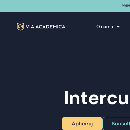
PRIP
O nama
Interc
Apliciraj
Konsult