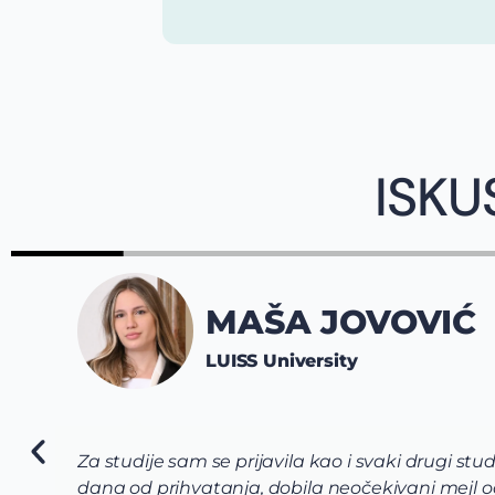
ISKU
MAŠA JOVOVIĆ
LUISS University
Za studije sam se prijavila kao i svaki drugi stu
dana od prihvatanja, dobila neočekivani mejl od 