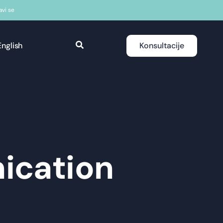
javi se
English
Konsultacije
ication