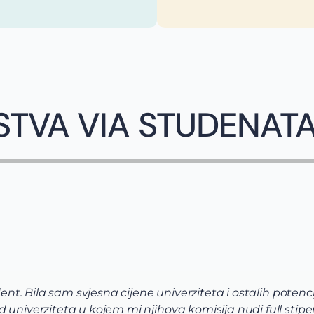
STVA VIA STUDENAT
dent. Bila sam svjesna cijene univerziteta i ostalih potenci
univerziteta u kojem mi njihova komisija nudi full stipen