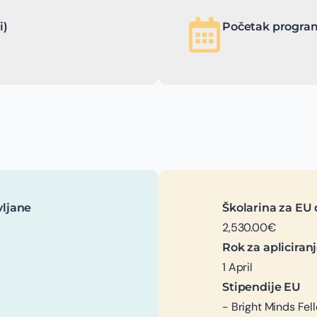
i)
Početak program
vljane
Školarina za EU 
2,530.00€
Rok za apliciran
1 April
Stipendije EU
- Bright Minds Fel