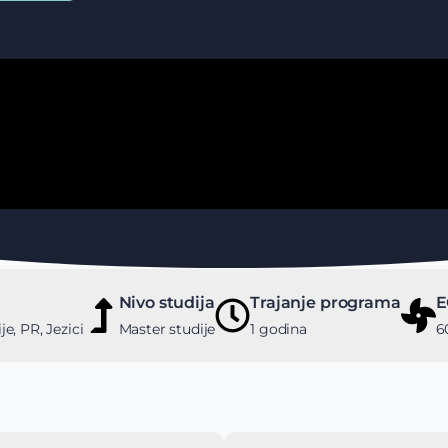
Nivo studija
Trajanje programa
E
e, PR, Jezici
Master studije
1 godina
6