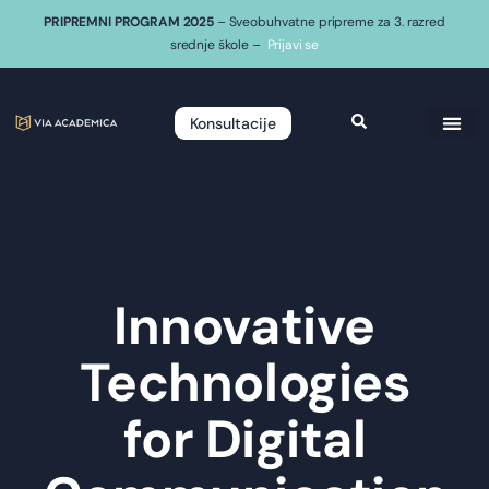
PRIPREMNI PROGRAM 2025
– Sveobuhvatne pripreme za 3. razred
srednje škole –
Prijavi se
Konsultacije
Innovative
Technologies
for Digital