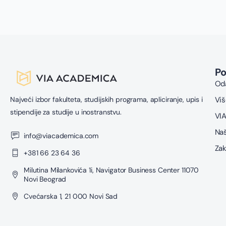
P
Oda
Najveći izbor fakulteta, studijskih programa, apliciranje, upis i
Viš
stipendije za studije u inostranstvu.
VIA
Naš
info@viacademica.com
Zak
+381 66 23 64 36
Milutina Milankovića 1i, Navigator Business Center 11070
Novi Beograd
Cvećarska 1, 21 000 Novi Sad