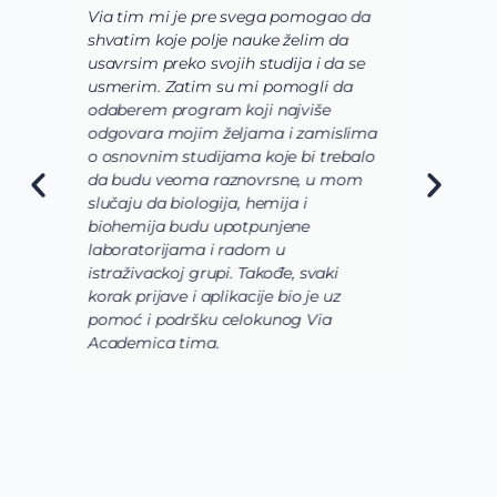
Via tim mi je pre svega pomogao da
K
shvatim koje polje nauke želim da
V
usavrsim preko svojih studija i da se
o
usmerim. Zatim su mi pomogli da
š
odaberem program koji najviše
d
odgovara mojim željama i zamislima
k
o osnovnim studijama koje bi trebalo
ž
da budu veoma raznovrsne, u mom
A
slučaju da biologija, hemija i
n
biohemija budu upotpunjene
u
laboratorijama i radom u
U
istraživackoj grupi. Takođe, svaki
j
korak prijave i aplikacije bio je uz
s
pomoć i podršku celokunog Via
p
Academica tima.
k
i
i 