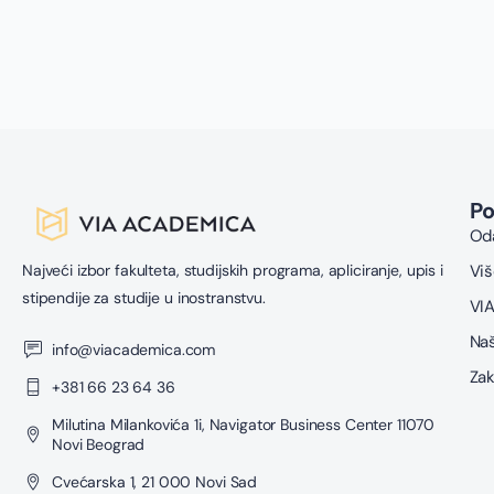
s
u
z
P
Oda
Najveći izbor fakulteta, studijskih programa, apliciranje, upis i
Viš
stipendije za studije u inostranstvu.
VIA
Naš
info@viacademica.com
Zak
+381 66 23 64 36
Milutina Milankovića 1i, Navigator Business Center 11070
Novi Beograd
Cvećarska 1, 21 000 Novi Sad