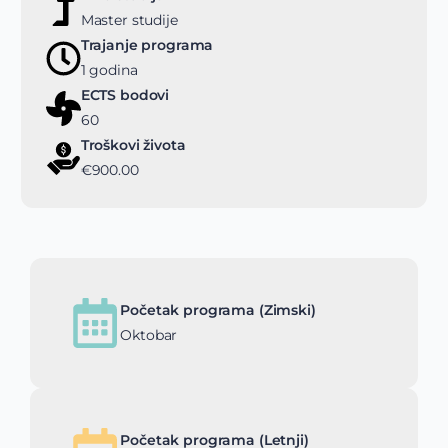
Master studije
Trajanje programa
1 godina
ECTS bodovi
60
Troškovi života
€900.00
Početak programa (Zimski)
Oktobar
Početak programa (Letnji)