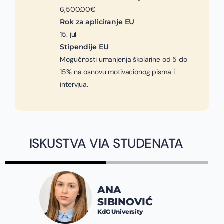
6,500.00€
Rok za apliciranje EU
15. jul
Stipendije EU
Mogućnosti umanjenja školarine od 5 do
15% na osnovu motivacionog pisma i
intervjua.
ISKUSTVA VIA STUDENATA
ANA
SIBINOVIĆ
KdG University