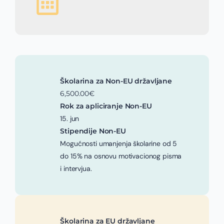
Školarina za Non-EU državljane
6,500.00€
Rok za apliciranje Non-EU
15. jun
Stipendije Non-EU
Mogućnosti umanjenja školarine od 5
do 15% na osnovu motivacionog pisma
i intervjua.
Školarina za EU državljane