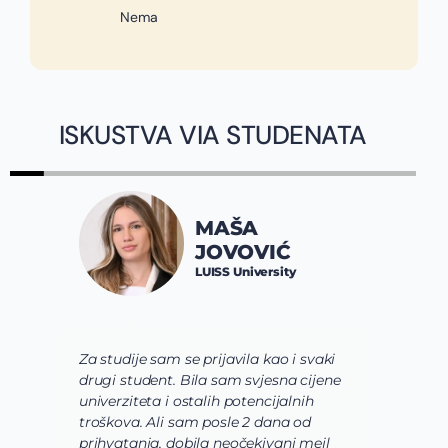
Nema
ISKUSTVA VIA STUDENATA
MAŠA
JOVOVIĆ
LUISS University
Za studije sam se prijavila kao i svaki
V
drugi student. Bila sam svjesna cijene
s
univerziteta i ostalih potencijalnih
u
troškova. Ali sam posle 2 dana od
u
prihvatanja, dobila neočekivani mejl
o