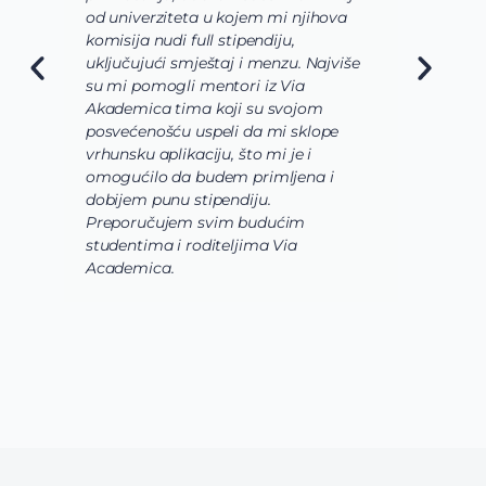
od univerziteta u kojem mi njihova
o
komisija nudi full stipendiju,
o
uključujući smještaj i menzu. Najviše
d
su mi pomogli mentori iz Via
s
Akademica tima koji su svojom
b
posvećenošću uspeli da mi sklope
l
vrhunsku aplikaciju, što mi je i
i
omogućilo da budem primljena i
k
dobijem punu stipendiju.
p
Preporučujem svim budućim
A
studentima i roditeljima Via
Academica.