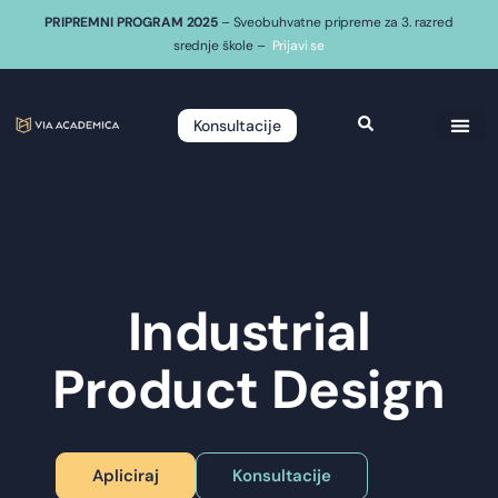
PRIPREMNI PROGRAM 2025
– Sveobuhvatne pripreme za 3. razred
srednje škole –
Prijavi se
Konsultacije
Industrial
Product Design
Apliciraj
Konsultacije