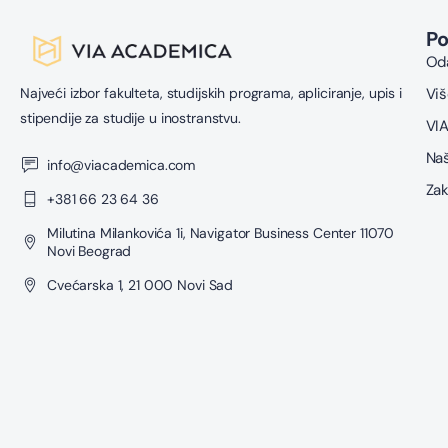
P
Oda
Najveći izbor fakulteta, studijskih programa, apliciranje, upis i
Viš
stipendije za studije u inostranstvu.
VIA
Naš
info@viacademica.com
Zak
+381 66 23 64 36
Milutina Milankovića 1i, Navigator Business Center 11070
Novi Beograd
Cvećarska 1, 21 000 Novi Sad