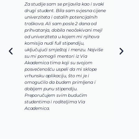
Za studije sam se prijavila kao i svaki
V
drugi student. Bila sam svjesna cijene
s
univerziteta i ostalih potencijalnih
u
troškova. Ali sam posle 2 dana od
u
prihvatanja, dobila neočekivani mejl
o
od univerziteta u kojem mi njihova
o
komisija nudi full stipendiju,
o
uključujući smještaj i menzu. Najviše
d
su mi pomogli mentori iz Via
s
Akademica tima koji su svojom
b
posvećenošću uspeli da mi sklope
l
vrhunsku aplikaciju, što mi je i
i
omogućilo da budem primljena i
k
dobijem punu stipendiju.
p
Preporučujem svim budućim
A
studentima i roditeljima Via
Academica.