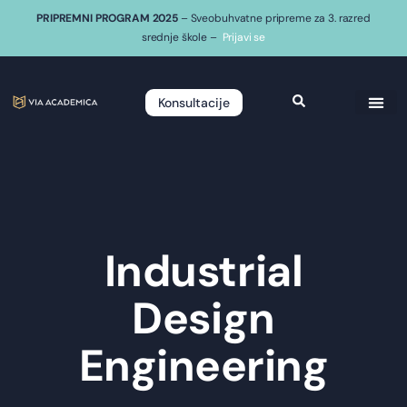
PRIPREMNI PROGRAM 2025
– Sveobuhvatne pripreme za 3. razred
srednje škole –
Prijavi se
Konsultacije
Industrial
Design
Engineering