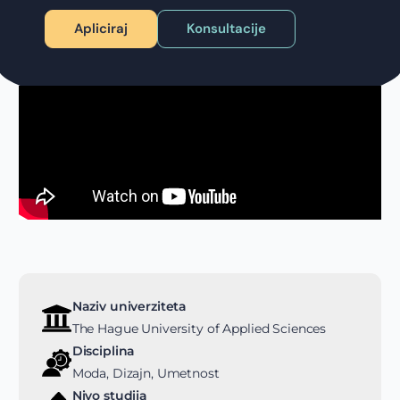
Apliciraj
Konsultacije
Naziv univerziteta
The Hague University of Applied Sciences
Disciplina
Moda, Dizajn, Umetnost
Nivo studija