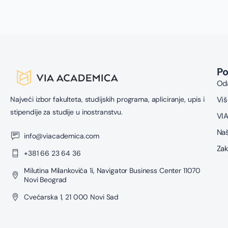
P
Oda
Najveći izbor fakulteta, studijskih programa, apliciranje, upis i
Viš
stipendije za studije u inostranstvu.
VIA
Naš
info@viacademica.com
Zak
+381 66 23 64 36
Milutina Milankovića 1i, Navigator Business Center 11070
Novi Beograd
Cvećarska 1, 21 000 Novi Sad