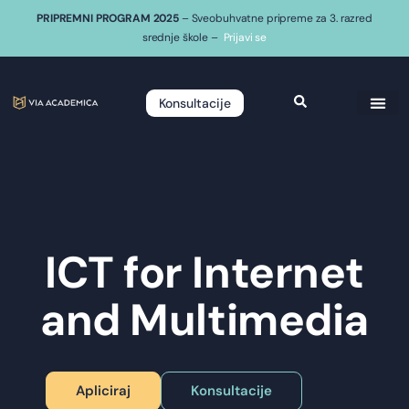
PRIPREMNI PROGRAM 2025
– Sveobuhvatne pripreme za 3. razred
srednje škole –
Prijavi se
Konsultacije
ICT for Internet
and Multimedia
Apliciraj
Konsultacije