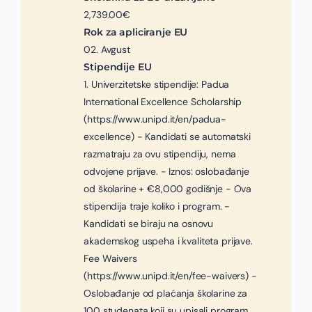
2,739.00€
Rok za apliciranje EU
02. Avgust
Stipendije EU
1. Univerzitetske stipendije: Padua
International Excellence Scholarship
(https://www.unipd.it/en/padua-
excellence) - Kandidati se automatski
razmatraju za ovu stipendiju, nema
odvojene prijave. - Iznos: oslobađanje
od školarine + €8,000 godišnje - Ova
stipendija traje koliko i program. -
Kandidati se biraju na osnovu
akademskog uspeha i kvaliteta prijave.
Fee Waivers
(https://www.unipd.it/en/fee-waivers) -
Oslobađanje od plaćanja školarine za
100 studenata koji su upisali program