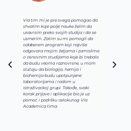
Via tim mi je pre svega pomogao da
K
shvatim koje polje nauke želim da
V
usavrsim preko svojih studija i da se
o
usmerim. Zatim su mi pomogli da
š
odaberem program koji najviše
d
odgovara mojim željama i zamislima
k
o osnovnim studijama koje bi trebalo
ž
da budu veoma raznovrsne, u mom
A
slučaju da biologija, hemija i
n
biohemija budu upotpunjene
u
laboratorijama i radom u
U
istraživackoj grupi. Takođe, svaki
j
korak prijave i aplikacije bio je uz
s
pomoć i podršku celokunog Via
p
Academica tima.
k
i
i 