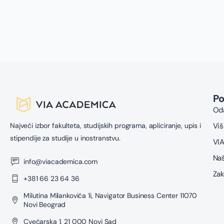
P
Oda
Najveći izbor fakulteta, studijskih programa, apliciranje, upis i
Viš
stipendije za studije u inostranstvu.
VIA
Naš
info@viacademica.com
Zak
+381 66 23 64 36
Milutina Milankovića 1i, Navigator Business Center 11070
Novi Beograd
Cvećarska 1, 21 000 Novi Sad