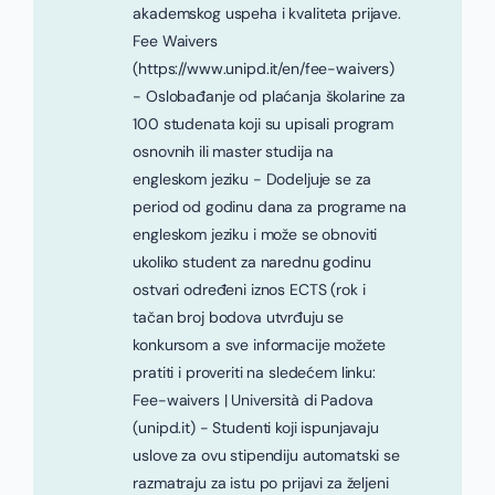
akademskog uspeha i kvaliteta prijave.
Fee Waivers
(https://www.unipd.it/en/fee-waivers)
- Oslobađanje od plaćanja školarine za
100 studenata koji su upisali program
osnovnih ili master studija na
engleskom jeziku - Dodeljuje se za
period od godinu dana za programe na
engleskom jeziku i može se obnoviti
ukoliko student za narednu godinu
ostvari određeni iznos ECTS (rok i
tačan broj bodova utvrđuju se
konkursom a sve informacije možete
pratiti i proveriti na sledećem linku:
Fee-waivers | Università di Padova
(unipd.it) - Studenti koji ispunjavaju
uslove za ovu stipendiju automatski se
razmatraju za istu po prijavi za željeni