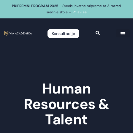
PRIPREMNI PROGRAM 2025
– Sveobuhvatne pripreme za 3. razred
srednje škole –
Prijavi se
Konsultacije
Human
Resources &
Talent