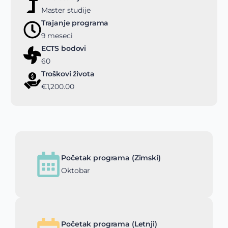
Master studije
Trajanje programa
9 meseci
ECTS bodovi
60
Troškovi života
€1,200.00
Početak programa (Zimski)
Oktobar
Početak programa (Letnji)