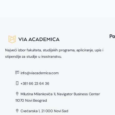
P
Najveći izbor fakulteta, studijskih programa, apliciranje, upis i
stipendije za studije u inostranstvu.
info@viacademica.com
+381 66 23 64 36
Milutina Milankovića 1i, Navigator Business Center
11070 Novi Beograd
Cvećarska 1, 21 000 Novi Sad