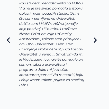
Kao student menadžmenta na FON-u,
S
Via mi je pre svega pomogla u izboru
p
oblasti mojih budućih studija. Osim
b
što sam primljena na Univerzitet,
s
dobila sam i VUFP i HSP stipendije
p
koje pokrivaju školarinu i troškove
s
života. Osim na Vrije University
V
Amsterdam , takođe sam primljena i
ž
na LUISS Univerzitet u Rimu (uz
n
umanjenje školarine 70%) i Ca Foscari
o
Univerzitet u Veneciji. Smatram da mi
s
je Via Academica najviše pomogla pri
m
samom izboru univerziteta i
p
programa. Jako mi je značila
b
konstantna pomoć Via mentorki, koju
p
i dalje imam tokom prijave za smeštaj
u
i vizu.
d
k
s
s