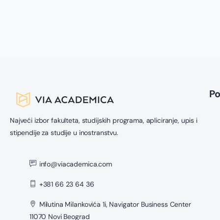
P
Najveći izbor fakulteta, studijskih programa, apliciranje, upis i
stipendije za studije u inostranstvu.
info@viacademica.com
+381 66 23 64 36
Milutina Milankovića 1i, Navigator Business Center
11070 Novi Beograd