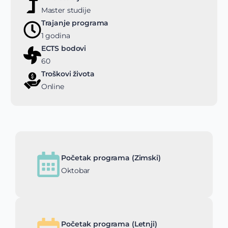
Master studije
Trajanje programa
1 godina
ECTS bodovi
60
Troškovi života
Online
Početak programa (Zimski)
Oktobar
Početak programa (Letnji)