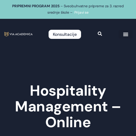
PRIPREMNI PROGRAM 2025
– Sveobuhvatne pripreme za 3. razred
srednje škole –
Prijavi se
Konsultacije
Hospitality
Management –
Online