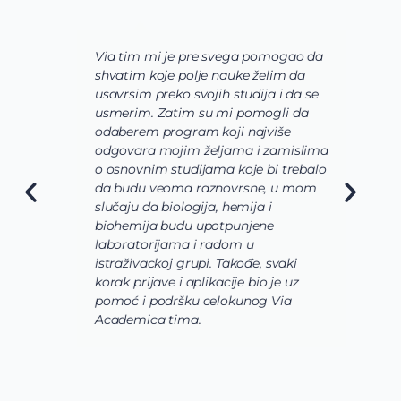
Via tim mi je pre svega pomogao da
K
shvatim koje polje nauke želim da
V
usavrsim preko svojih studija i da se
o
usmerim. Zatim su mi pomogli da
š
odaberem program koji najviše
d
odgovara mojim željama i zamislima
k
o osnovnim studijama koje bi trebalo
ž
da budu veoma raznovrsne, u mom
A
slučaju da biologija, hemija i
n
biohemija budu upotpunjene
u
laboratorijama i radom u
U
istraživackoj grupi. Takođe, svaki
j
korak prijave i aplikacije bio je uz
s
pomoć i podršku celokunog Via
p
Academica tima.
k
i
i 