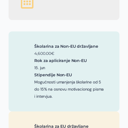
Školarina za Non-EU državljane
4,600.00€
Rok za apliciranje Non-EU
15. jun
Stipendije Non-EU
Mogućnosti umanjenja školarine od 5
do 15% na osnovu motivacionog pisma
i intervjua.
Školarina za EU državljane