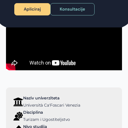
Apliciraj
Konsultacije
Naziv univerziteta
Università Ca'Foscari Venezia
Disciplina
Turizam i Ugostiteljstvo
Nivo studija