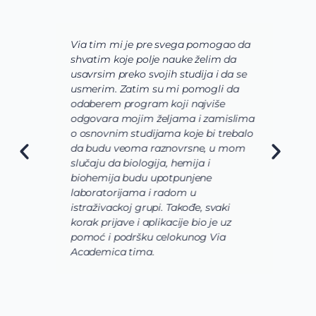
Via tim mi je pre svega pomogao da
K
shvatim koje polje nauke želim da
V
usavrsim preko svojih studija i da se
o
usmerim. Zatim su mi pomogli da
š
odaberem program koji najviše
d
odgovara mojim željama i zamislima
k
o osnovnim studijama koje bi trebalo
ž
da budu veoma raznovrsne, u mom
A
slučaju da biologija, hemija i
n
biohemija budu upotpunjene
u
laboratorijama i radom u
U
istraživackoj grupi. Takođe, svaki
j
korak prijave i aplikacije bio je uz
s
pomoć i podršku celokunog Via
p
Academica tima.
k
i
i 