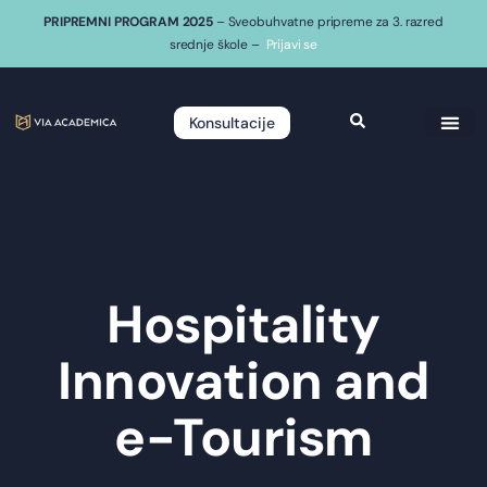
PRIPREMNI PROGRAM 2025
– Sveobuhvatne pripreme za 3. razred
srednje škole –
Prijavi se
Konsultacije
Hospitality
Innovation and
e-Tourism