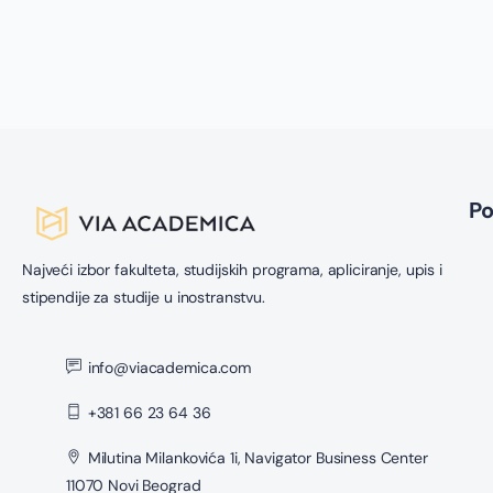
P
Najveći izbor fakulteta, studijskih programa, apliciranje, upis i
stipendije za studije u inostranstvu.
info@viacademica.com
+381 66 23 64 36
Milutina Milankovića 1i, Navigator Business Center
11070 Novi Beograd