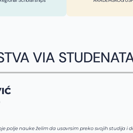
gional Scholarships
AKADEMSKOG USPEH
STVA VIA STUDENAT
IĆ
n
e polje nauke želim da usavrsim preko svojih studija i 