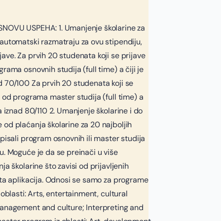
SNOVU USPEHA: 1. Umanjenje školarine za
automatski razmatraju za ovu stipendiju,
ave. Za prvih 20 studenata koji se prijave
rama osnovnih studija (full time) a čiji je
 70/100 Za prvih 20 studenata koji se
n od programa master studija (full time) a
a iznad 80/110 2. Umanjenje školarine i do
od plaćanja školarine za 20 najboljih
pisali program osnovnih ili master studija
u. Moguće je da se preinači u više
ja školarine što zavisi od prijavljenih
eta aplikacija. Odnosi se samo za programe
 oblasti: Arts, entertainment, cultural
management and culture; Interpreting and