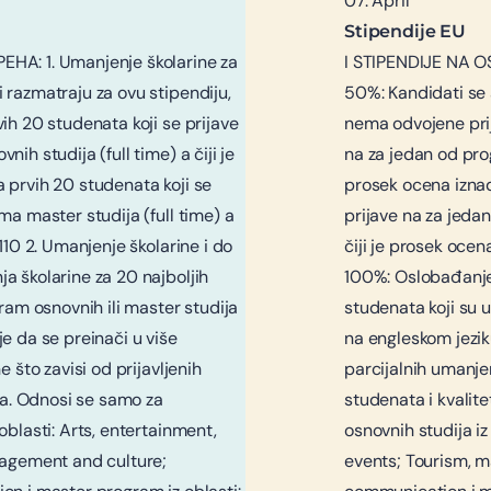
07. April
Stipendije EU
HA: 1. Umanjenje školarine za
I STIPENDIJE NA O
razmatraju za ovu stipendiju,
50%: Kandidati se 
ih 20 studenata koji se prijave
nema odvojene prij
ih studija (full time) a čiji je
na za jedan od prog
 prvih 20 studenata koji se
prosek ocena iznad
ma master studija (full time) a
prijave na za jeda
110 2. Umanjenje školarine i do
čiji je prosek ocen
a školarine za 20 najboljih
100%: Oslobađanje 
ram osnovnih ili master studija
studenata koji su u
e da se preinači u više
na engleskom jezik
 što zavisi od prijavljenih
parcijalnih umanjen
ija. Odnosi se samo za
studenata i kvalit
oblasti: Arts, entertainment,
osnovnih studija iz
nagement and culture;
events; Tourism, 