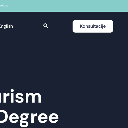
javi se
English
Konsultacije
urism
Degree