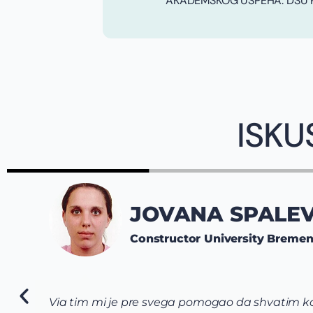
AKADEMSKOG USPEHA: DSU Re
ISKU
JOVANA SPALEV
Constructor University Breme
Via tim mi je pre svega pomogao da shvatim koj