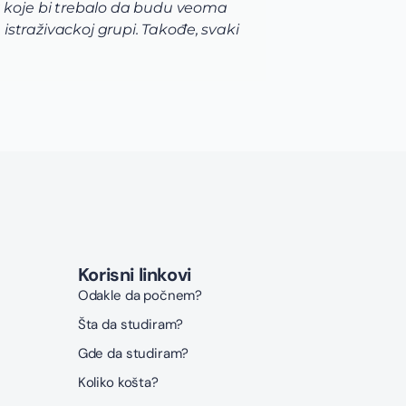
 koje bi trebalo da budu veoma
Unive
straživackoj grupi. Takođe, svaki
priml
najvi
prijav
Korisni linkovi
Odakle da počnem?
Šta da studiram?
Gde da studiram?
Koliko košta?