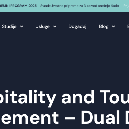
REMNI PROGRAM 2025
– Sveobuhvatne pripreme za 3. razred srednje škole –
Pri
Studije
Usluge
Događaji
Blog
itality and To
ement – Dual 