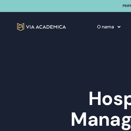
PRIP
O nama
Hosp
Manag