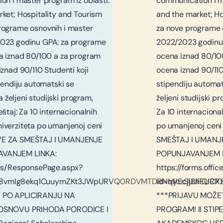
on i master program iz oblasti:
communication i m
ket; Hospitality and Tourism
and the market; H
rograme osnovnih i master
za nove programe 
2023 godinu GPA: za programe
2022/2023 godinu 
a iznad 80/100 a za program
ocena iznad 80/10
znad 90/110 Studenti koji
ocena iznad 90/110
pendiju automatski se
stipendiju automats
a željeni studijski program,
željeni studijski p
štaj: Za 10 internacionalnih
Za 10 internaciona
iverziteta po umanjenoj ceni
po umanjenoj cen
VE ZA SMEŠTAJ I UMANJENJE
SMEŠTAJ I UMANJ
AVANJEM LINKA:
POPUNJAVANJEM L
ges/ResponsePage.aspx?
https://forms.off
sO8vmIg8ekq1CuuymZKt3JWpURVQ0RDVMTDRNMjczSUJFQlRP
id=qVEcjjBhEUC
 PO APLICIRANJU NA
***PRIJAVU MOŽE
 OSNOVU PRIHODA PORODICE I
PROGRAM! II STI