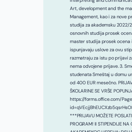
Interpreting and communicati
Art, development and the mar
Management, kao i za nove p
studija za akademsku 2022/
osnovnih studija prosek ocen
master studija prosek ocena i
ispunjavaju uslove za ovu sti
razmatraju za istu po prijavi z
nema odvojene prijave. 3. Sme
studenata Smeštaj u domu un
od 400 EUR mesečno. PRIJA
ŠKOLARINE SE VRŠE POPUNJ
https://forms.office.com/Pa
id=qVEcjjBhEUCXzb5qsrH
***PRIJAVU MOŽETE POSLATI
PROGRAM! II STIPENDIJE NA