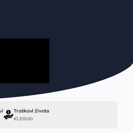
vi
Troškovi života
€1,200.00