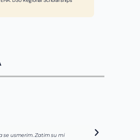
A: DSU Regional Scholarships
A
da se usmerim. Zatim su mi
Kao s