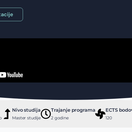
acije
Nivo studija
Trajanje programa
ECTS bodo
o
Master studije
2 godine
120