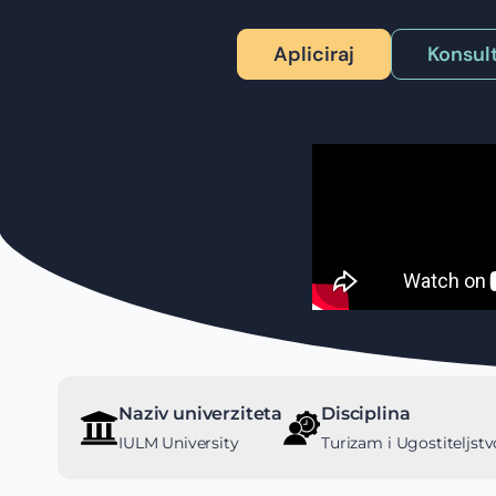
Apliciraj
Konsult
Naziv univerziteta
Disciplina
IULM University
Turizam i Ugostiteljstv