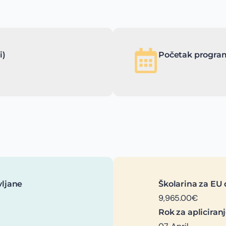
i)
Početak program
vljane
Školarina za EU 
9,965.00€
Rok za apliciran