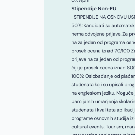
07. April
Stipendije Non-EU
I STIPENDIJE NA OSNOVU USPE
50%: Kandidati se automatski 
nema odvojene prijave. Za prv
na za jedan od programa osnovn
prosek ocena iznad 70/100 Za
prijave na za jedan od progra
čiji je prosek ocena iznad 80/
100%: Oslobađanje od plaćanj
studenata koji su upisali prog
na engleskom jeziku. Moguće j
parcijalnih umanjenja školarine
studenata i kvaliteta aplikac
programe osnovnih studija iz 
cultural events; Tourism, ma