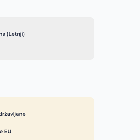
a (Letnji)
državljane
je EU