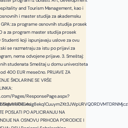
aster program iz oblasti: Art, development
ospitality and Tourism Management, kao i
osnovnih i master studija za akademsku
GPA: za programe osnovnih studija prosek
0 a za program master studija prosek
 Studenti koji ispunjavaju uslove za ovu
ki se razmatraju za istu po prijavi za
rogram, nema odvojene prijave. 3. Smeštaj:
lnih studenata Smeštaj u domu univerziteta
i od 400 EUR mesečno. PRIJAVE ZA
ENJE ŠKOLARINE SE VRŠE
INKA:
ice.com/Pages/ResponsePage.aspx?
TEhMVkFRNC4u
Xzb5qsrHsO8vmIg8ekq1CuuymZKt3JWpURVQ0RDVMTDRNMjc
TE POSLATI PO APLICIRANJU NA
PENDIJE NA OSNOVU PRIHODA PORODICE I