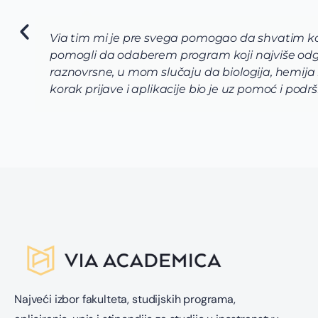
Via tim mi je pre svega pomogao da shvatim koj
pomogli da odaberem program koji najviše odg
raznovrsne, u mom slučaju da biologija, hemija
korak prijave i aplikacije bio je uz pomoć i po
Najveći izbor fakulteta, studijskih programa,