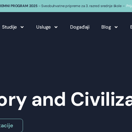
REMNI PROGRAM 2025
– Sveobuhvatne pripreme za 3. razred srednje škole –
Pri
Studije
Usluge
Događaji
Blog
ory and Civiliz
acije