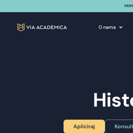
PRIP
O nama
Hist
Apliciraj
Konsult