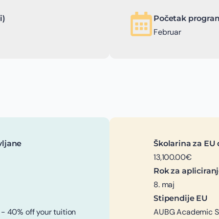
i)
Početak program
Februar
vljane
Školarina za EU 
13,100.00€
Rok za apliciran
8. maj
Stipendije EU
 40% off your tuition
AUBG Academic Sch