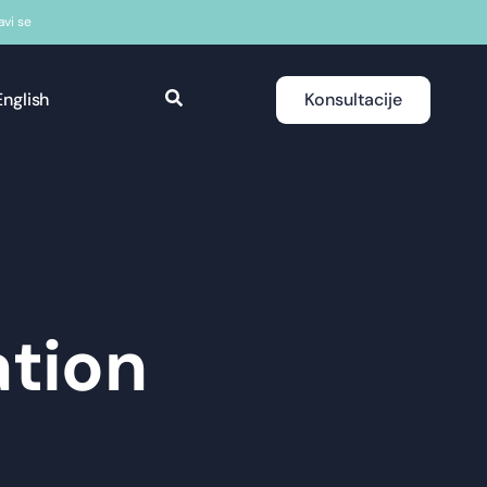
javi se
English
Konsultacije
ation