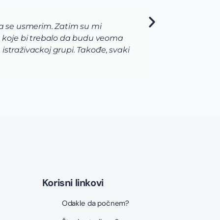
da se usmerim. Zatim su mi
Kao s
 koje bi trebalo da budu veoma
Unive
straživackoj grupi. Takođe, svaki
priml
najvi
prijav
Korisni linkovi
Odakle da počnem?