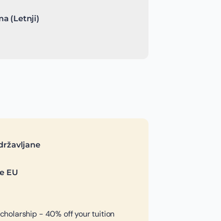
a (Letnji)
državljane
je EU
olarship - 40% off your tuition