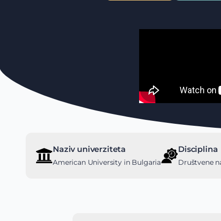
Naziv univerziteta
Disciplina
American University in Bulgaria
Društvene n