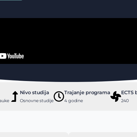
Nivo studija
Trajanje programa
ECTS 
auke
Osnovne studije
4 godine
240