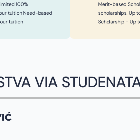
Limited 100%
Merit-based Schol
your tuition Need-based
scholarships, Up t
our tuition
Scholarship - Up t
STVA VIA STUDENAT
IĆ
n