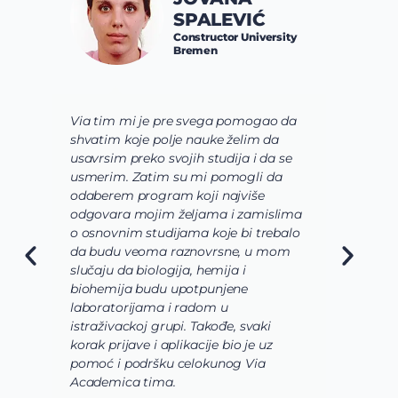
SPALEVIĆ
Constructor University
Bremen
Via tim mi je pre svega pomogao da
K
shvatim koje polje nauke želim da
V
usavrsim preko svojih studija i da se
o
usmerim. Zatim su mi pomogli da
š
odaberem program koji najviše
d
odgovara mojim željama i zamislima
k
o osnovnim studijama koje bi trebalo
ž
da budu veoma raznovrsne, u mom
A
slučaju da biologija, hemija i
n
biohemija budu upotpunjene
u
laboratorijama i radom u
U
istraživackoj grupi. Takođe, svaki
j
korak prijave i aplikacije bio je uz
s
pomoć i podršku celokunog Via
p
Academica tima.
k