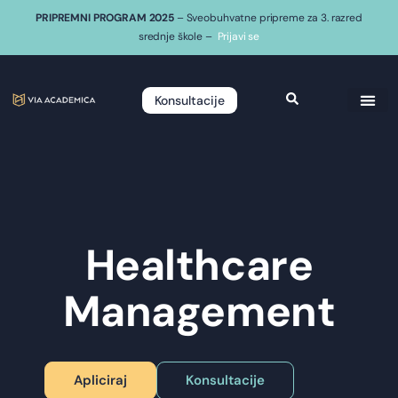
PRIPREMNI PROGRAM 2025
– Sveobuhvatne pripreme za 3. razred
srednje škole –
Prijavi se
Konsultacije
Healthcare
Management
Apliciraj
Konsultacije