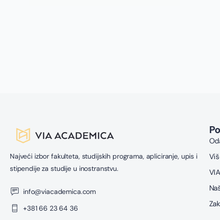
i
i 
P
Oda
Najveći izbor fakulteta, studijskih programa, apliciranje, upis i
Viš
stipendije za studije u inostranstvu.
VIA
Naš
info@viacademica.com
Zak
+381 66 23 64 36