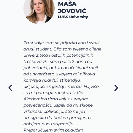
JOVANA
SPALEVIĆ
Constructor University
Bremen
 svaki
Via tim mi je pre svega pomogao da
 cijene
shvatim koje polje nauke želim da
nih
usavrsim preko svojih studija i da se
od
usmerim. Zatim su mi pomogli da
 mejl
odaberem program koji najviše
hova
odgovara mojim željama i zamislima
o osnovnim studijama koje bi trebalo
jviše
da budu veoma raznovrsne, u mom
slučaju da biologija, hemija i
biohemija budu upotpunjene
pe
laboratorijama i radom u
istraživackoj grupi. Takođe, svaki
 i
korak prijave i aplikacije bio je uz
pomoć i podršku celokunog Via
Academica tima.