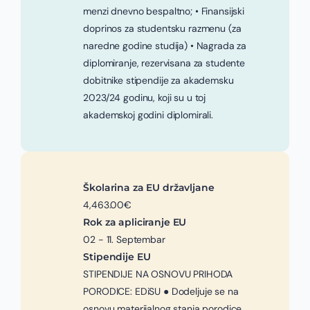
menzi dnevno bespaltno; • Finansijski
doprinos za studentsku razmenu (za
naredne godine studija) • Nagrada za
diplomiranje, rezervisana za studente
dobitnike stipendije za akademsku
2023/24 godinu, koji su u toj
akademskoj godini diplomirali.
Školarina za EU državljane
4,463.00€
Rok za apliciranje EU
02 - 11. Septembar
Stipendije EU
STIPENDIJE NA OSNOVU PRIHODA
PORODICE: EDiSU ● Dodeljuje se na
osnovu materijalnog stanja porodice