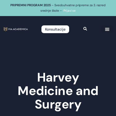
PRIPREMNI PROGRAM 2025
– Sveobuhvatne pripreme za 3. razred
srednje škole –
Prijavi se
Konsultacije
Harvey
Medicine and
Surgery