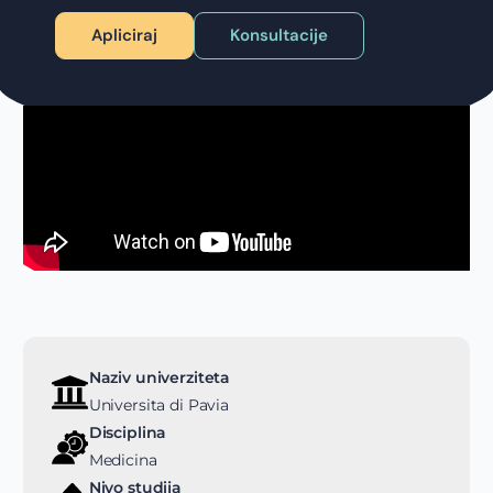
Apliciraj
Konsultacije
Naziv univerziteta
Universita di Pavia
Disciplina
Medicina
Nivo studija