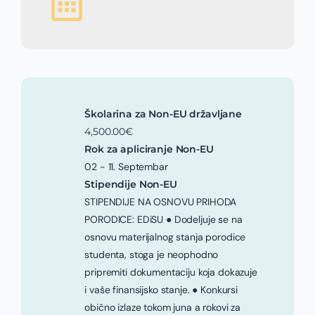
Školarina za Non-EU državljane
4,500.00€
Rok za apliciranje Non-EU
02 - 11. Septembar
Stipendije Non-EU
STIPENDIJE NA OSNOVU PRIHODA
PORODICE: EDiSU ● Dodeljuje se na
osnovu materijalnog stanja porodice
studenta, stoga je neophodno
pripremiti dokumentaciju koja dokazuje
i vaše finansijsko stanje. ● Konkursi
obično izlaze tokom juna a rokovi za