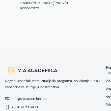
P
Oda
Najveći izbor fakulteta, studijskih programa, apliciranje, upis i
Viš
stipendije za studije u inostranstvu.
VIA
Naš
info@viacademica.com
Zak
+381 66 23 64 36