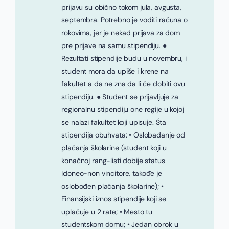
prijavu su obično tokom jula, avgusta,
septembra. Potrebno je voditi računa o
rokovima, jer je nekad prijava za dom
pre prijave na samu stipendiju. ●
Rezultati stipendije budu u novembru, i
student mora da upiše i krene na
fakultet a da ne zna da li će dobiti ovu
stipendiju. ● Student se prijavljuje za
regionalnu stipendiju one regije u kojoj
se nalazi fakultet koji upisuje. Šta
stipendija obuhvata: • Oslobađanje od
plaćanja školarine (student koji u
konačnoj rang-listi dobije status
Idoneo-non vincitore, takođe je
oslobođen plaćanja školarine); •
Finansijski iznos stipendije koji se
uplaćuje u 2 rate; • Mesto tu
studentskom domu; • Jedan obrok u