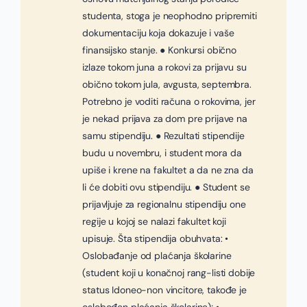
studenta, stoga je neophodno pripremiti
dokumentaciju koja dokazuje i vaše
finansijsko stanje. ● Konkursi obično
izlaze tokom juna a rokovi za prijavu su
obično tokom jula, avgusta, septembra.
Potrebno je voditi računa o rokovima, jer
je nekad prijava za dom pre prijave na
samu stipendiju. ● Rezultati stipendije
budu u novembru, i student mora da
upiše i krene na fakultet a da ne zna da
li će dobiti ovu stipendiju. ● Student se
prijavljuje za regionalnu stipendiju one
regije u kojoj se nalazi fakultet koji
upisuje. Šta stipendija obuhvata: •
Oslobađanje od plaćanja školarine
(student koji u konačnoj rang-listi dobije
status Idoneo-non vincitore, takođe je