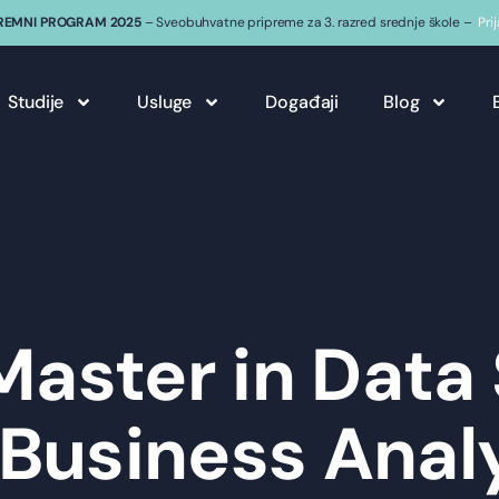
REMNI PROGRAM 2025
– Sveobuhvatne pripreme za 3. razred srednje škole –
Pri
Studije
Usluge
Događaji
Blog
Master in Data
Business Anal