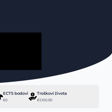
ECTS bodovi
Troškovi života
60
€1,100.00