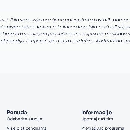
Via tim mi je pre svega pomogao da sh
u.
pomogli da odaberem program koji na
raznovrsne, u mom slučaju da biologij
korak prijave i aplikacije bio je uz p
Ponuda
Informacije
Odaberite studije
Upoznaj naš tim
Više o stipendijama
Pretraživač programa