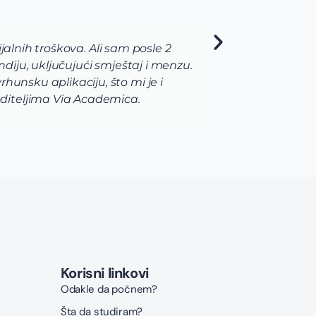
vatim koje polje nauke želim da usavrsim preko svojih s
jviše odgovara mojim željama i zamislima o osnovnim s
a, hemija i biohemija budu upotpunjene laboratorijama i 
omoć i podršku celokunog Via Academica tima.
Korisni linkovi
Odakle da počnem?
Šta da studiram?