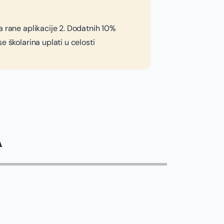
a rane aplikacije 2. Dodatnih 10%
e školarina uplati u celosti
A
ALEVIĆ
ty Bremen