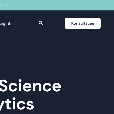
javi se
English
Konsultacije
 Science
ytics