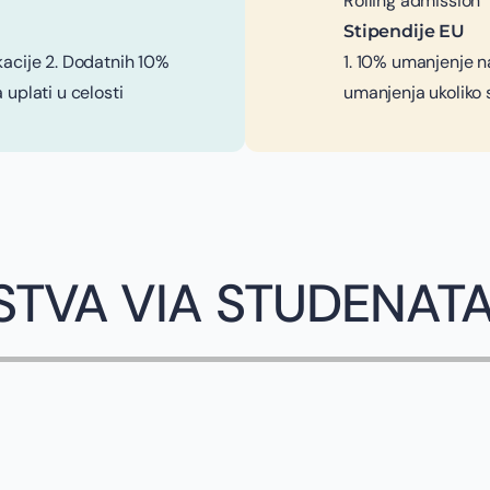
Rolling admission
Stipendije EU
kacije 2. Dodatnih 10%
1. 10% umanjenje n
 uplati u celosti
umanjenja ukoliko s
STVA VIA STUDENAT
JOVANA SP
Constructor Universi