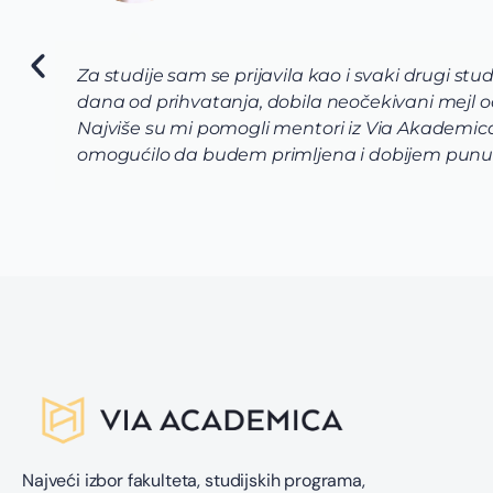
rziteta i ostalih potencijalnih troškova. Ali sam posle 2
omisija nudi full stipendiju, uključujući smještaj i menz
 uspeli da mi sklope vrhunsku aplikaciju, što mi je i
udućim studentima i roditeljima Via Academica.
Najveći izbor fakulteta, studijskih programa,