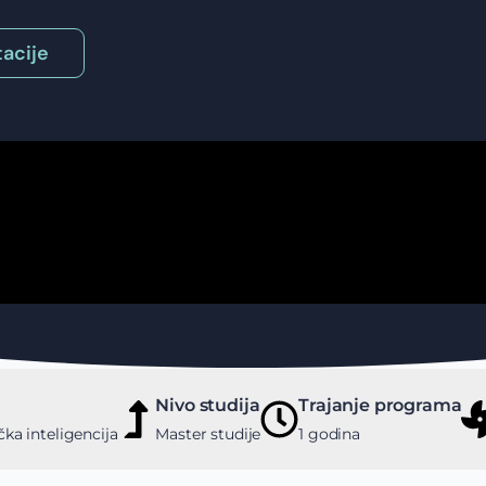
acije
Nivo studija
Trajanje programa
čka inteligencija
Master studije
1 godina