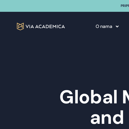
PRIP
O nama
Global 
and 