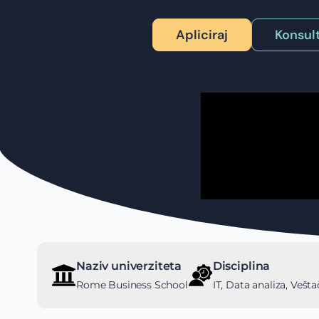
Apliciraj
Konsult
Naziv univerziteta
Disciplina
Rome Business School
IT, Data analiza, Vešta