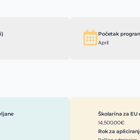
i)
Početak program
April
vljane
Školarina za EU 
14,500.00€
Rok za apliciran