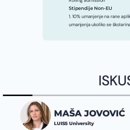
Rolling admission
Stipendije Non-EU
1. 10% umanjenje na rane apli
umanjenja ukoliko se školarina
ISKU