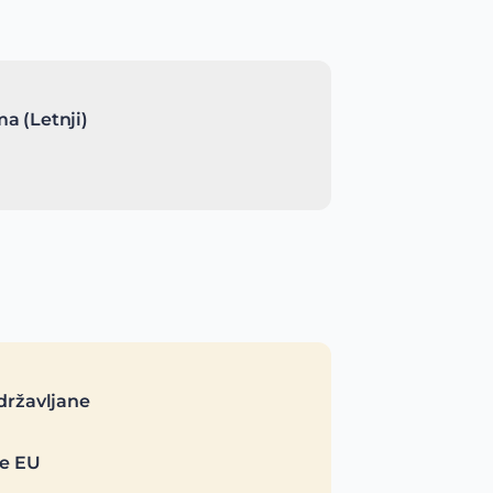
a (Letnji)
državljane
je EU