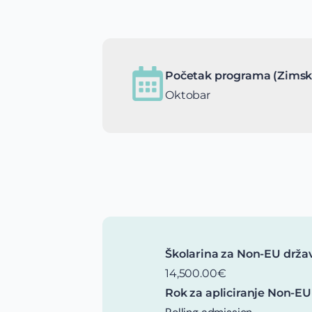
Početak programa (Zimsk
Oktobar
Školarina za Non-EU drža
14,500.00€
Rok za apliciranje Non-EU