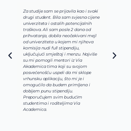
se prijavila kao i svaki
Via tim mi je pre svega p
Bila sam svjesna cijene
shvatim koje polje nauke že
stalih potencijalnih
usavrsim preko svojih studij
sam posle 2 dana od
usmerim. Zatim su mi pomo
bila neočekivani mejl
odaberem program koji naj
a u kojem mi njihova
odgovara mojim željama i 
ll stipendiju,
o osnovnim studijama koje b
eštaj i menzu. Najviše
da budu veoma raznovrsne
mentori iz Via
slučaju da biologija, hemija 
a koji su svojom
biohemija budu upotpunjen
speli da mi sklope
laboratorijama i radom u
iju, što mi je i
istraživackoj grupi. Takođe, 
budem primljena i
korak prijave i aplikacije bio
tipendiju.
pomoć i podršku celokunog
 svim budućim
Academica tima.
diteljima Via