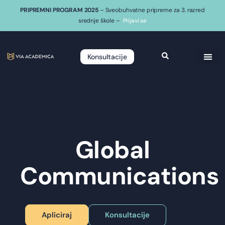
PRIPREMNI PROGRAM 2025
– Sveobuhvatne pripreme za 3. razred
srednje škole –
Prijavi se
Konsultacije
Global
Communications
Apliciraj
Konsultacije