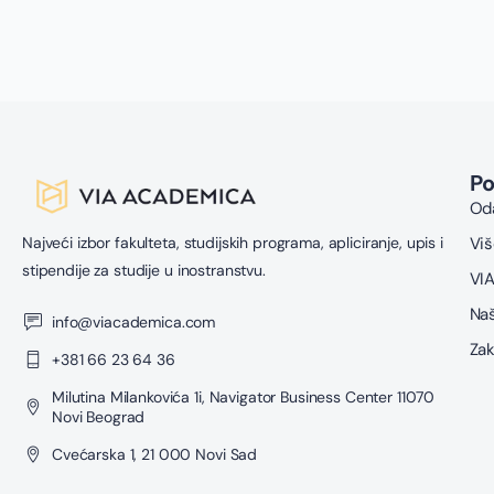
P
Oda
Najveći izbor fakulteta, studijskih programa, apliciranje, upis i
Viš
stipendije za studije u inostranstvu.
VIA
Naš
info@viacademica.com
Zak
+381 66 23 64 36
Milutina Milankovića 1i, Navigator Business Center 11070
Novi Beograd
Cvećarska 1, 21 000 Novi Sad