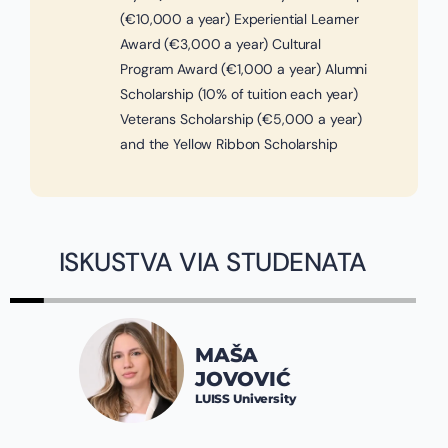
(€10,000 a year) Experiential Learner
Award (€3,000 a year) Cultural
Program Award (€1,000 a year) Alumni
Scholarship (10% of tuition each year)
Veterans Scholarship (€5,000 a year)
and the Yellow Ribbon Scholarship
ISKUSTVA VIA STUDENATA
JOVAN
MAŠA
SPALEV
JOVOVIĆ
Constructor 
LUISS University
Bremen