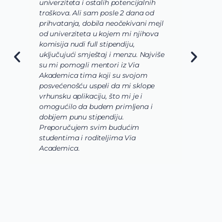
univerziteta i ostalih potencijalnih
u
troškova. Ali sam posle 2 dana od
u
prihvatanja, dobila neočekivani mejl
o
od univerziteta u kojem mi njihova
o
komisija nudi full stipendiju,
o
uključujući smještaj i menzu. Najviše
d
su mi pomogli mentori iz Via
s
Akademica tima koji su svojom
b
posvećenošću uspeli da mi sklope
l
vrhunsku aplikaciju, što mi je i
i
omogućilo da budem primljena i
k
dobijem punu stipendiju.
p
Preporučujem svim budućim
A
studentima i roditeljima Via
Academica.