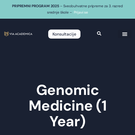
PRIPREMNI PROGRAM 2025
– Sveobuhvatne pripreme za 3. razred
srednje škole –
Prijavi se
Konsultacije
Genomic
Medicine (1
Year)