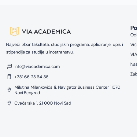
P
Oda
Najveći izbor fakulteta, studijskih programa, apliciranje, upis i
Viš
stipendije za studije u inostranstvu.
VIA
Naš
info@viacademica.com
Zak
+381 66 23 64 36
Milutina Milankovića 1i, Navigator Business Center 11070
Novi Beograd
Cvećarska 1, 21 000 Novi Sad