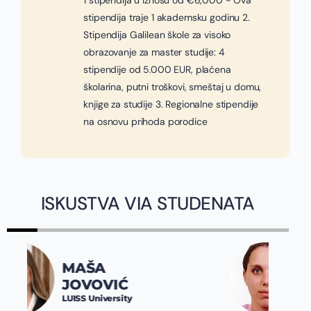
1 stipendija u iznosu od €6,000 - Ova
stipendija traje 1 akademsku godinu 2.
Stipendija Galilean škole za visoko
obrazovanje za master studije: 4
stipendije od 5.000 EUR, plaćena
školarina, putni troškovi, smeštaj u domu,
knjige za studije 3. Regionalne stipendije
na osnovu prihoda porodice
ISKUSTVA VIA STUDENATA
JOVANA
SPALEVIĆ
Constructor University
Bremen