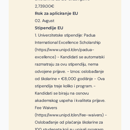
2,739.00€
Rok za apliciranje EU
02. Avgust
Stipendije EU
1. Univerzitetske stipendije: Padua
International Excellence Scholarship
(https://www.unipd.it/en/padua-
excellence) - Kandidati se automatski
razmatraju za ovu stipendiju, nema
odvojene prijave. - Iznos: oslobađanje
od školarine + €8,000 godišnje - Ova
stipendija traje koliko i program. -
Kandidati se biraju na osnovu
akademskog uspeha i kvaliteta prijave.
Fee Waivers
(https://www.unipd.it/en/fee-waivers) -
Oslobađanje od plaćanja školarine za
100 studenata koji su upisali program