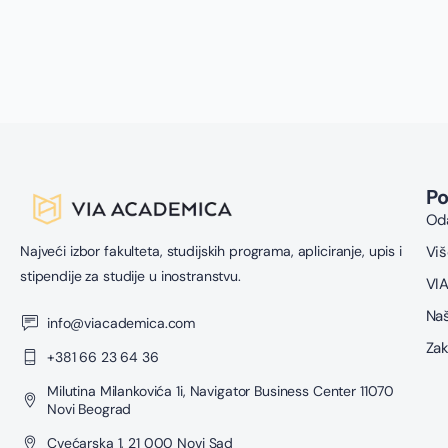
P
Oda
Najveći izbor fakulteta, studijskih programa, apliciranje, upis i
Viš
stipendije za studije u inostranstvu.
VIA
Naš
info@viacademica.com
Zak
+381 66 23 64 36
Milutina Milankovića 1i, Navigator Business Center 11070
Novi Beograd
Cvećarska 1, 21 000 Novi Sad