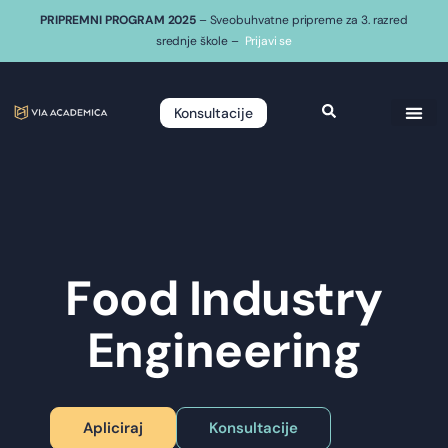
PRIPREMNI PROGRAM 2025
– Sveobuhvatne pripreme za 3. razred
srednje škole –
Prijavi se
Konsultacije
Food Industry
Engineering
Apliciraj
Konsultacije