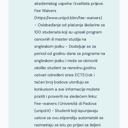
akademskog uspeha i kvaliteta prijave.
Fee Waivers
(https://www.unipd.it/en/fee-waivers)
- Oslobađanje od plaćanja školarine za
100 studenata koji su upisali program
osnovnih ili master studija na
engleskom jeziku - Dodeljuje se za
period od godinu dana za programe na
engleskom jeziku i može se obnoviti
ukoliko student za narednu godinu
ostvari određeni iznos ECTS (rok i
tačan broj bodova utvrđuju se
konkursom a sve informacije možete
pratiti i proveriti na sledećem linku:
Fee-waivers | Università di Padova
(unipd.it) - Studenti koji ispunjavaju
uslove za ovu stipendiju automatski se
razmatraju za istu po prijavi za željeni