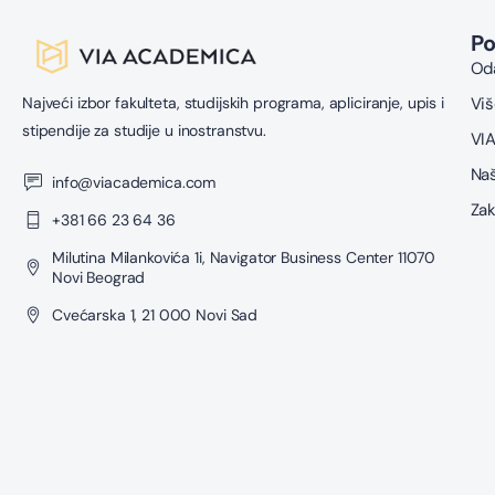
P
Oda
Najveći izbor fakulteta, studijskih programa, apliciranje, upis i
Viš
stipendije za studije u inostranstvu.
VIA
Naš
info@viacademica.com
Zak
+381 66 23 64 36
Milutina Milankovića 1i, Navigator Business Center 11070
Novi Beograd
Cvećarska 1, 21 000 Novi Sad