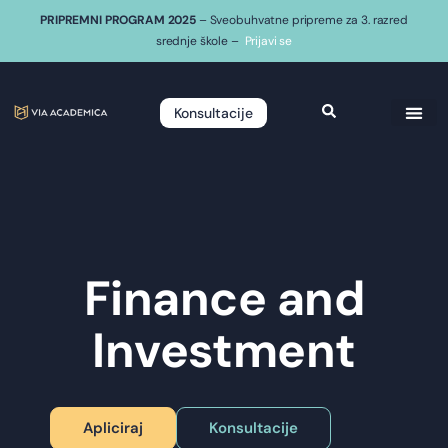
PRIPREMNI PROGRAM 2025
– Sveobuhvatne pripreme za 3. razred
srednje škole –
Prijavi se
Konsultacije
Finance and
Investment
Apliciraj
Konsultacije