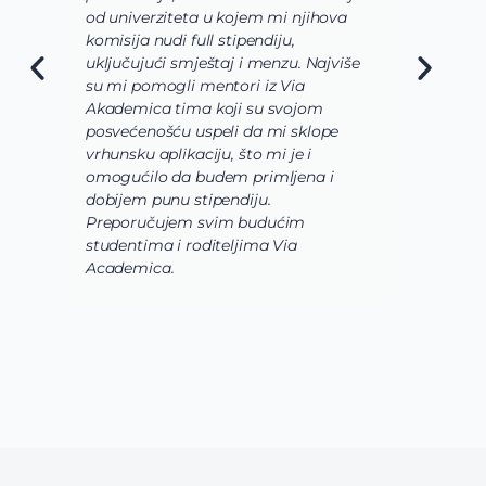
od univerziteta u kojem mi njihova
o
komisija nudi full stipendiju,
o
uključujući smještaj i menzu. Najviše
d
su mi pomogli mentori iz Via
s
Akademica tima koji su svojom
b
posvećenošću uspeli da mi sklope
l
vrhunsku aplikaciju, što mi je i
i
omogućilo da budem primljena i
k
dobijem punu stipendiju.
p
Preporučujem svim budućim
A
studentima i roditeljima Via
Academica.