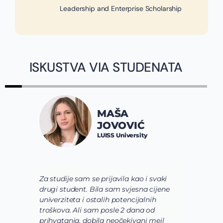
Leadership and Enterprise Scholarship
ISKUSTVA VIA STUDENATA
MAŠA
JOVOVIĆ
LUISS University
Za studije sam se prijavila kao i svaki
V
drugi student. Bila sam svjesna cijene
s
univerziteta i ostalih potencijalnih
u
troškova. Ali sam posle 2 dana od
u
prihvatanja, dobila neočekivani mejl
o