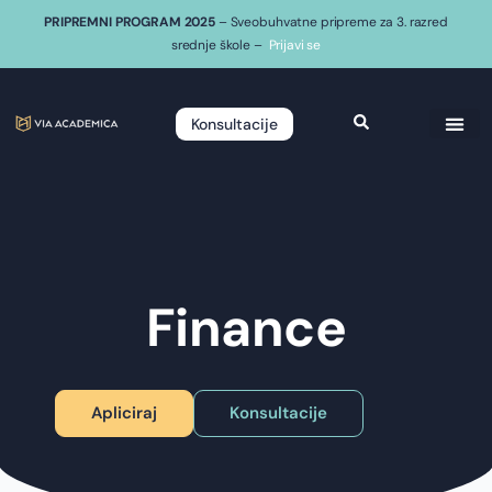
PRIPREMNI PROGRAM 2025
– Sveobuhvatne pripreme za 3. razred
srednje škole –
Prijavi se
Konsultacije
Finance
Apliciraj
Konsultacije