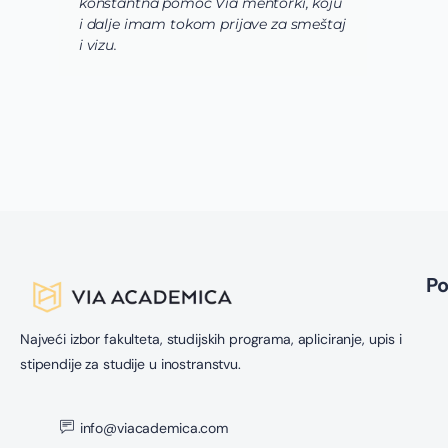
konstantna pomoć Via mentorki, koju
p
i dalje imam tokom prijave za smeštaj
u
i vizu.
d
k
s
s
P
Najveći izbor fakulteta, studijskih programa, apliciranje, upis i
stipendije za studije u inostranstvu.
info@viacademica.com