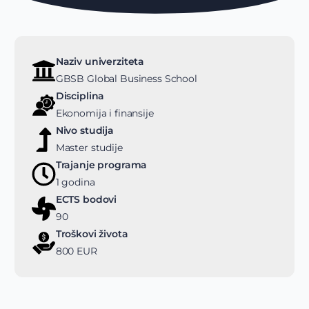
Naziv univerziteta
GBSB Global Business School
Disciplina
Ekonomija i finansije
Nivo studija
Master studije
Trajanje programa
1 godina
ECTS bodovi
90
Troškovi života
800 EUR