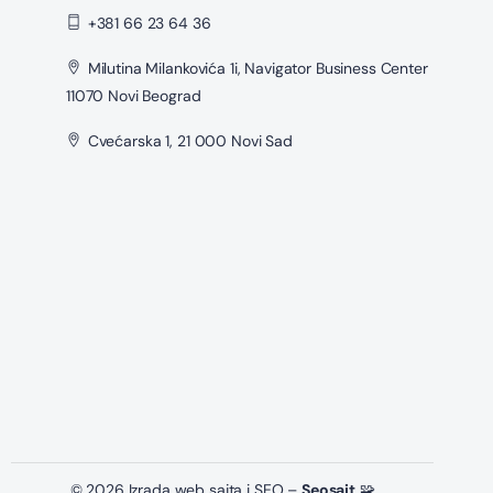
+381 66 23 64 36
Milutina Milankovića 1i, Navigator Business Center
11070 Novi Beograd
Cvećarska 1, 21 000 Novi Sad
© 2026 Izrada web sajta i SEO –
Seosajt
🧩