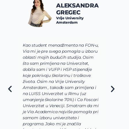
ALEKSANDRA
GREGEC
Vrije University
Amsterdam
Kao student menadžmenta na FON-u,
S
Via mi je pre svega pomogla u izboru
p
oblasti mojih budućih studija. Osim
b
što sam primljena na Univerzitet,
s
dobila sam i VUFP i HSP stipendije
p
koje pokrivaju školarinu i troškove
s
života. Osim na Vrije University
V
Amsterdam , takođe sam primljena i
ž
na LUISS Univerzitet u Rimu (uz
n
umanjenje školarine 70%) i Ca Foscari
o
Univerzitet u Veneciji. Smatram da mi
s
je Via Academica najviše pomogla pri
m
samom izboru univerziteta i
p
programa. Jako mi je značila
b