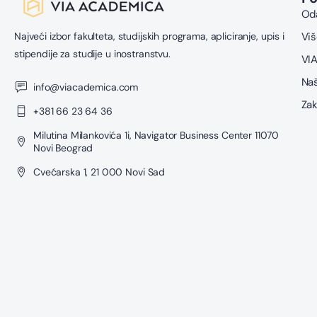
Oda
Najveći izbor fakulteta, studijskih programa, apliciranje, upis i
Viš
stipendije za studije u inostranstvu.
VIA
Naš
info@viacademica.com
Zak
+381 66 23 64 36
Milutina Milankovića 1i, Navigator Business Center 11070
Novi Beograd
Cvećarska 1, 21 000 Novi Sad