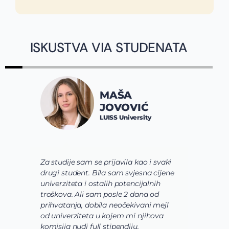
ISKUSTVA VIA STUDENATA
MAŠA
JOVOVIĆ
LUISS University
Za studije sam se prijavila kao i svaki
V
drugi student. Bila sam svjesna cijene
s
univerziteta i ostalih potencijalnih
u
troškova. Ali sam posle 2 dana od
u
prihvatanja, dobila neočekivani mejl
o
od univerziteta u kojem mi njihova
o
komisija nudi full stipendiju,
o