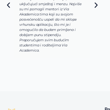
uključujući smještaj i menzu. Najviše
d
su mi pomogli mentori iz Via
s
Akademica tima koji su svojom
b
posvećenošću uspeli da mi sklope
l
vrhunsku aplikaciju, što mi je i
i
omogućilo da budem primljena i
k
dobijem punu stipendiju.
p
Preporučujem svim budućim
A
studentima i roditeljima Via
Academica.
P