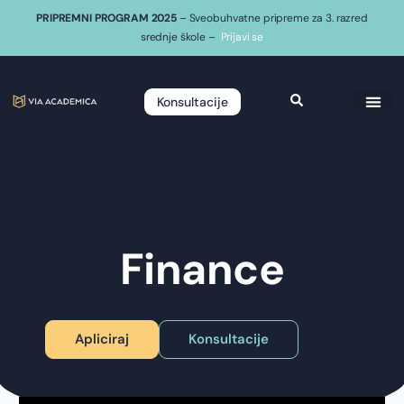
PRIPREMNI PROGRAM 2025
– Sveobuhvatne pripreme za 3. razred
srednje škole –
Prijavi se
Konsultacije
Finance
Apliciraj
Konsultacije