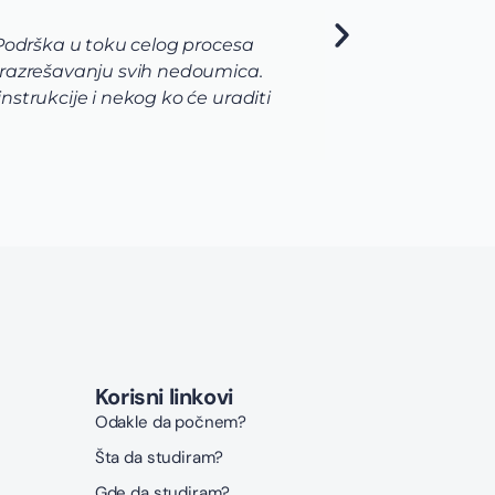
 Podrška u toku celog procesa
Ja sam
 razrešavanju svih nedoumica.
pojav
strukcije i nekog ko će uraditi
me je
naroč
never
moja 
Korisni linkovi
Odakle da počnem?
Šta da studiram?
Gde da studiram?