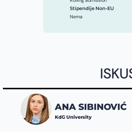
Rolling admission
Stipendije Non-EU
Nema
ISKU
ANA SIBINOVIĆ
KdG University