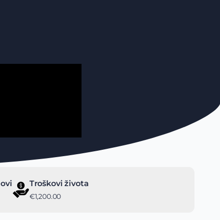
ovi
Troškovi života
€1,200.00