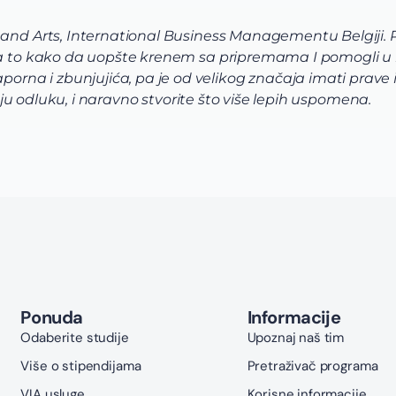
 and Arts, International Business Managementu Belgiji.
 na to kako da uopšte krenem sa pripremama I pomogli u
a i zbunjujića, pa je od velikog značaja imati prave in
voju odluku, i naravno stvorite što više lepih uspomena.
Ponuda
Informacije
Odaberite studije
Upoznaj naš tim
Više o stipendijama
Pretraživač programa
VIA usluge
Korisne informacije