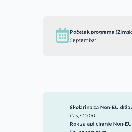
Početak programa (Zimsk
Septembar
Školarina za Non-EU drža
£25,700.00
Rok za apliciranje Non-EU