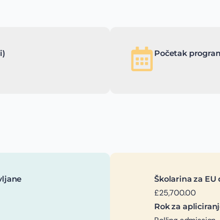
i)
Početak program
vljane
Školarina za EU 
£25,700.00
Rok za apliciran