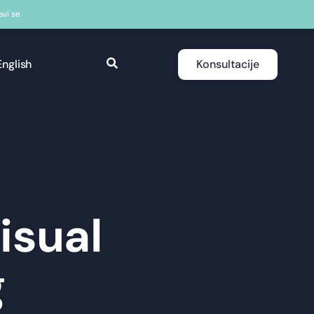
javi se
English
Konsultacije
isual
g