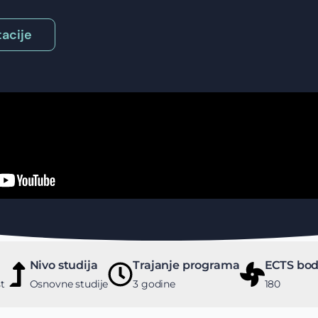
acije
Nivo studija
Trajanje programa
ECTS bod
t
Osnovne studije
3 godine
180