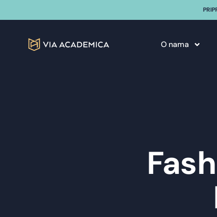
PRIP
O nama
Fash