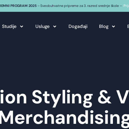
REMNI PROGRAM 2025
– Sveobuhvatne pripreme za 3. razred srednje škole –
Pri
Studije
Usluge
Događaji
Blog
ion Styling & V
Merchandisin