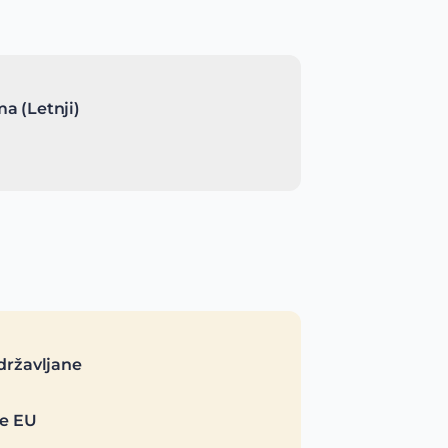
a (Letnji)
državljane
je EU