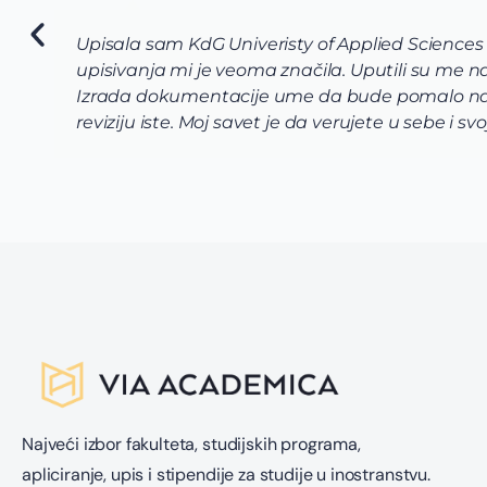
Upisala sam KdG Univeristy of Applied Sciences
upisivanja mi je veoma značila. Uputili su me
Izrada dokumentacije ume da bude pomalo naporn
reviziju iste. Moj savet je da verujete u sebe i s
Najveći izbor fakulteta, studijskih programa,
apliciranje, upis i stipendije za studije u inostranstvu.