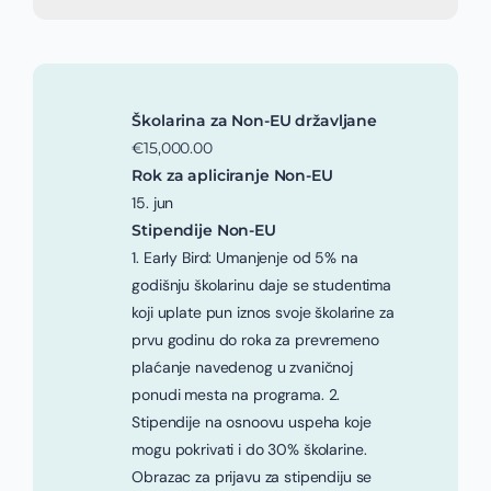
Školarina za Non-EU državljane
€15,000.00
Rok za apliciranje Non-EU
15. jun
Stipendije Non-EU
1. Early Bird: Umanjenje od 5% na
godišnju školarinu daje se studentima
koji uplate pun iznos svoje školarine za
prvu godinu do roka za prevremeno
plaćanje navedenog u zvaničnoj
ponudi mesta na programa. 2.
Stipendije na osnoovu uspeha koje
mogu pokrivati i do 30% školarine.
Obrazac za prijavu za stipendiju se