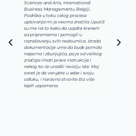
Sciences and Arts, International
d
Business Managementu Belgiji.
s
Podrška u toku celog procesa
d
upisivanja mi je veoma značila. Uputili
d
su me na to kako da uopšte krenem
d
sa pripremama I pomogli u
o
razrešavanju svih nedoumica. Izrada
o
dokumentacije ume da bude pomalo
O
naporna i zbunjujića, pa je od velikog
n
značaja imati prave instrukcije i
s
nekog ko će uraditi reviziju iste. Moj
c
savet je da verujete u sebe i svoju
i
odluku, i naravno stvorite što više
s
lepih uspomena.
s
n
z
n
g
s
u
z