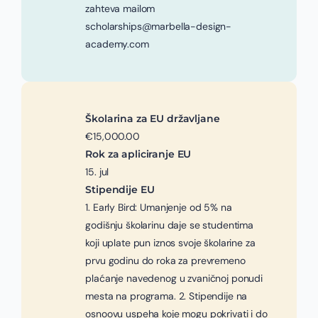
zahteva mailom
scholarships@marbella-design-
academy.com
Školarina za EU državljane
€15,000.00
Rok za apliciranje EU
15. jul
Stipendije EU
1. Early Bird: Umanjenje od 5% na
godišnju školarinu daje se studentima
koji uplate pun iznos svoje školarine za
prvu godinu do roka za prevremeno
plaćanje navedenog u zvaničnoj ponudi
mesta na programa. 2. Stipendije na
osnoovu uspeha koje mogu pokrivati i do