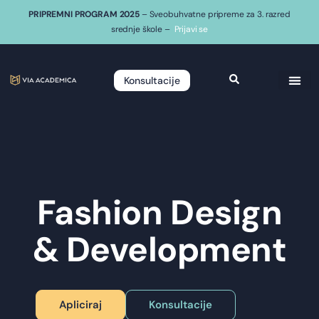
PRIPREMNI PROGRAM 2025
– Sveobuhvatne pripreme za 3. razred
srednje škole –
Prijavi se
Konsultacije
Fashion Design
& Development
Apliciraj
Konsultacije