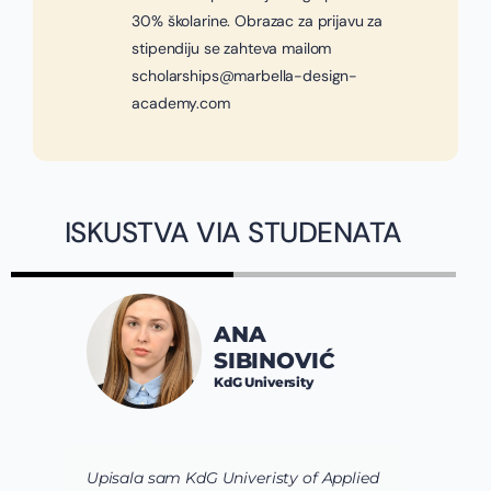
30% školarine. Obrazac za prijavu za
stipendiju se zahteva mailom
scholarships@marbella-design-
academy.com
ISKUSTVA VIA STUDENATA
ANA
SIBINOVIĆ
KdG University
Upisala sam KdG Univeristy of Applied
J