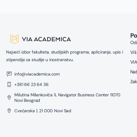
P
Oda
Najveći izbor fakulteta, studijskih programa, apliciranje, upis i
Viš
stipendije za studije u inostranstvu.
VIA
Naš
info@viacademica.com
Zak
+381 66 23 64 36
Milutina Milankovića 1i, Navigator Business Center 11070
Novi Beograd
Cvećarska 1, 21 000 Novi Sad