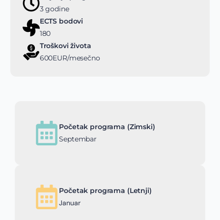
3 godine
ECTS bodovi
180
Troškovi života
600EUR/mesečno
Početak programa (Zimski)
Septembar
Početak programa (Letnji)
Januar